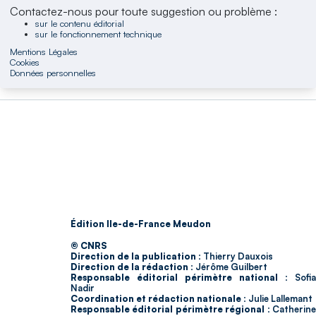
Contactez-nous pour toute suggestion ou problème :
sur le contenu éditorial
sur le fonctionnement technique
Mentions Légales
Cookies
Données personnelles
Édition Ile-de-France Meudon
© CNRS
Direction de la publication :
Thierry Dauxois
Direction de la rédaction :
Jérôme Guilbert
Responsable éditorial périmètre national :
Sofia
Nadir
Coordination et rédaction nationale :
Julie Lallemant
Responsable éditorial périmètre régional :
Catherin