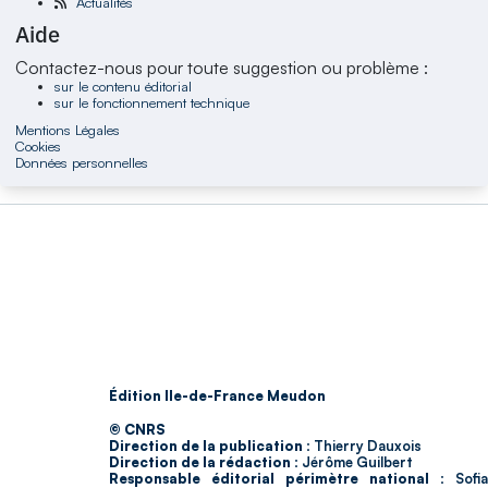
Actualités
Aide
Contactez-nous pour toute suggestion ou problème :
sur le contenu éditorial
sur le fonctionnement technique
Mentions Légales
Cookies
Données personnelles
Édition Ile-de-France Meudon
© CNRS
Direction de la publication :
Thierry Dauxois
Direction de la rédaction :
Jérôme Guilbert
Responsable éditorial périmètre national :
Sofia