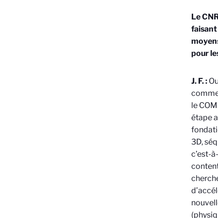
Le CNRS
faisant
moyens
pour le
J. F. :
Oui
comme d
le COMP
étape a
fondati
3D, séq
c’est-à
content
cherche
d’accél
nouvell
(physiq