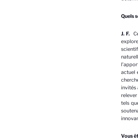
Quels s
J. F.
Ce
explor
scienti
naturel
l’appor
actuel 
cherche
invités
relever
tels qu
soutena
innovan
Vous êt