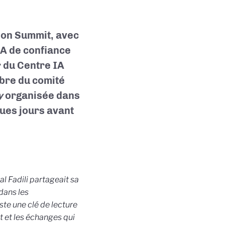
tion Summit, avec
IA de confiance
r du Centre IA
mbre du comité
y
organisée dans
ques jours avant
al Fadili
partageait sa
dans les
ste une clé de lecture
 et les échanges qui