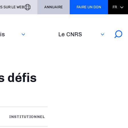
S SUR LE WEB
ANNUAIRE
FAIRE UN DON
FR
s‎
Le CNRS
s défis
INSTITUTIONNEL