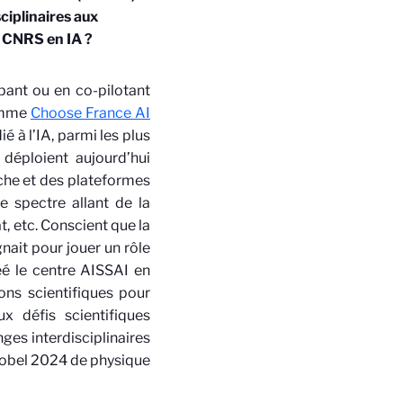
sciplinaires aux
du CNRS en IA ?
pant ou en co-pilotant
amme
Choose France AI
é à l’IA, parmi les plus
déploient aujourd’hui
che et des plateformes
e spectre allant de la
t, etc. Conscient que la
nait pour jouer un rôle
éé le centre AISSAI en
ons scientifiques pour
 défis scientifiques
nges interdisciplinaires
 Nobel 2024 de physique