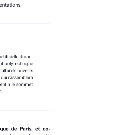
sentations.
rtificielle durant
itut polytechnique
culturels ouverts
s qui rassemblera
t enfin le sommet
.
nique de Paris, et co-