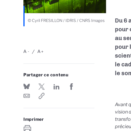
Du 6 
© Cyril FRESILLON / IDRIS / CNRS Images
pour 
au ser
pour 
A
A
-
+
scien
le ca
le so
Partager ce contenu
Avant q
vision 
transfo
Imprimer
précieu