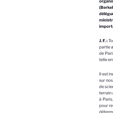
organi
(Berke
délégué
minist
import
J. F. :
To
partie 
de Pari
telle e
Il est 
sur nos
de scie
terrain
à Paris
pour re
détermin