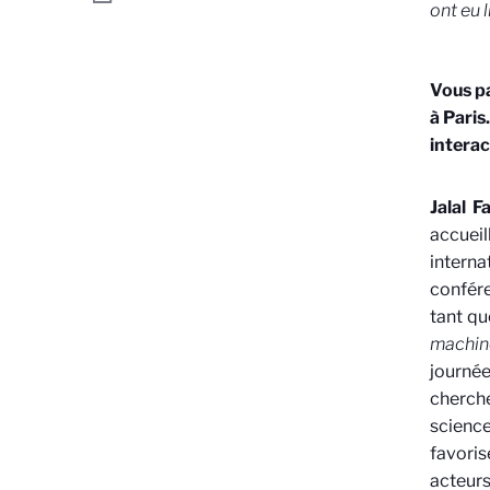
ont eu l
Vous p
à Paris
interac
Jalal Fa
accuei
intern
confér
tant qu
machin
journé
cherche
science
favori
acteurs