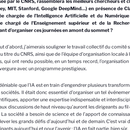
sée par le CNRS, rassemblera les meilleurs chercheurs et
ley, MIT, Stanford, Google DeepMind…) en présence de Cl
e chargée de l’Intelligence Artificielle et du Numérique
re chargé de l'Enseignement supérieur et de la Recherc
ant d’organiser ces journées en amont du sommet ?
ut d’abord, j’aimerais souligner le travail collectif du comité s
au titre du CNRS, ainsi que de l’équipe d’organisation locale à 
s, qui ont rendu possible, en un temps record, l’organisati
nvergure avec un programme prestigieux.
indéniable que l’IA est en train d’engendrer plusieurs transform
 sociétés. Il était donc essentiel d’organiser un tel événemen
ntifiques, apporter une expertise indispensable et interdiscip
 aux discussions de haut niveau qu’auront les dirigeants au fi
. La société a besoin de science et de l’apport de connaiss
lever les grands défis d’aujourd’hui et de demain. C’est vrai
ants aujourd’hui et pour l’avenir ; l’IA en fait partie, bien sûr.