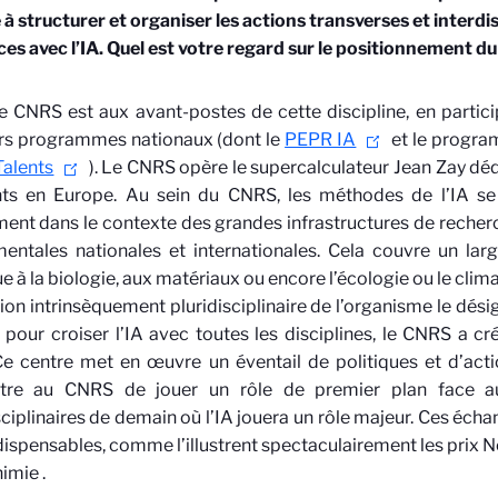
e à structurer et organiser les actions transverses et interdi
ces avec l’IA. Quel est votre regard sur le positionnement 
 CNRS est aux avant-postes de cette discipline, en partici
urs programmes nationaux (dont le
PEPR IA
et
le progr
Talents
). Le CNRS opère le supercalculateur Jean Zay dédi
nts en Europe. Au sein du CNRS, les méthodes de l’IA se 
ent dans le contexte des grandes infrastructures de recher
entales nationales et internationales. Cela couvre un larg
e à la biologie, aux matériaux ou encore l’écologie ou le clima
on intrinsèquement pluridisciplinaire de l’organisme le désig
pour croiser l’IA avec toutes les disciplines, le CNRS a cr
e centre met en œuvre un éventail de politiques et d’acti
tre au CNRS de jouer un rôle de premier plan face aux
sciplinaires de demain où l’IA jouera un rôle majeur. Ces écha
dispensables, comme l’illustrent spectaculairement les prix
himie
.