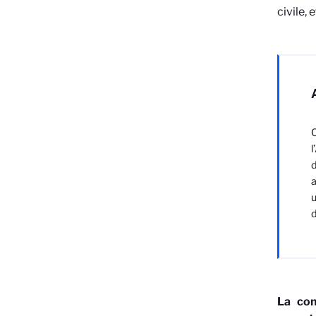
civile,
C
l
d
a
u
d
La con