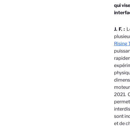
qui vis
interfa
J. F. :
Le
plusie
Rising 
puissa
rapidem
expérim
physiqu
dimensi
moteur 
2021. C
permet
interdi
sont in
et de c