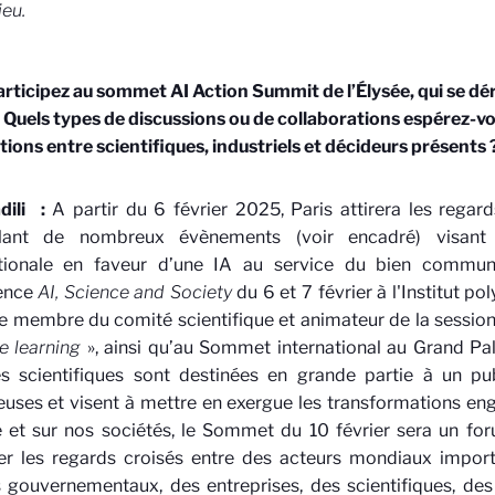
ieu.
articipez au sommet AI Action Summit
de l’Élysée, qui se dé
. Quels types de discussions ou de collaborations espérez-v
tions entre scientifiques, industriels et décideurs présents 
dili
:
A partir du 6 février 2025, Paris attirera les rega
llant de nombreux évènements (voir encadré) visant 
ationale en faveur d’une IA au service du bien commun.
ence
AI, Science and Society
du 6 et 7 février à l'Institut po
e membre du comité scientifique et animateur de la sessio
e learning
», ainsi qu’au Sommet international au Grand Palai
es scientifiques sont destinées en grande partie à un pu
uses et visent à mettre en exergue les transformations enge
 et sur nos sociétés, le Sommet du 10 février sera un for
ser les regards croisés entre des acteurs mondiaux import
 gouvernementaux, des entreprises, des scientifiques, des