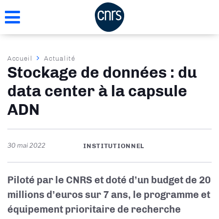
Aller
au
contenu
principal
Fil
Accueil
Actualité
Stockage de données : du
d'Ariane
data center à la capsule
ADN
30 mai 2022
INSTITUTIONNEL
Piloté par le CNRS
et
doté d’un budget de 20
millions d’euros sur 7 ans,
le programme et
équipement prioritaire de recherche