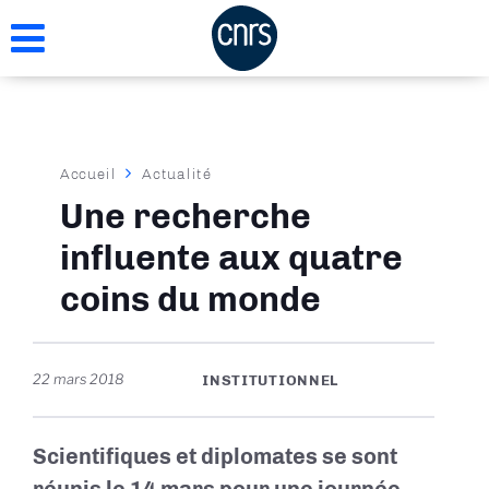
Aller
au
contenu
principal
Fil
Accueil
Actualité
d'Ariane
Une recherche
influente aux quatre
coins du monde
22 mars 2018
INSTITUTIONNEL
Scientifiques et diplomates se sont