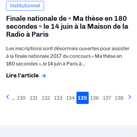
Institutionnel
Finale nationale de « Ma thèse en 180
secondes » le 14 juin à la Maison de la
Radio à Paris
Les inscriptions sont désormais ouvertes pour assister
à la finale nationale 2017 du concours « Ma thèse en
180 secondes », le 14 juin à Paris à…
Lire l'article
Pagination
Page
‹‹
…
Page
130
Page
131
Page
132
Page
133
Page
134
Page
135
Page
136
Page
137
Page
138
Pa
››
précédente
actuelle
sui