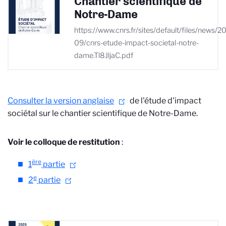
Chantier scientifique de
Notre-Dame
https://www.cnrs.fr/sites/default/files/news/2
09/cnrs-etude-impact-societal-notre-
dame.Tl8JljaC.pdf
Consulter la version anglaise
de l'étude d'impact
sociétal sur
le chantier scientifique de Notre-Dame
.
Voir le colloque de restitution
:
ère
1
partie
e
2
partie