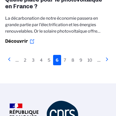
en France ?
La décarbonation de notre économie passera en
grande partie par l’électrification et les énergies
renouvelables. Or le solaire photovoltaïque offre…
Découvrir
Pagination
Page
‹‹
…
Page
2
Page
3
Page
4
Page
5
Page
6
Page
7
Page
8
Page
9
Page
10
…
Page
››
précédente
actuelle
suiva