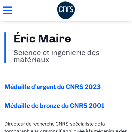
Aller
au
contenu
principal
Éric Maire
Science et ingénierie des
matériaux
Médaille d’argent du CNRS
2023
Médaille de bronze du CNRS
2001
Directeur de recherche CNRS, spécialiste de la
tomographie aux rayons X appliquée à la mécanique des