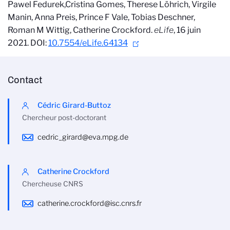
Pawel Fedurek,Cristina Gomes, Therese Löhrich, Virgile
Manin, Anna Preis, Prince F Vale, Tobias Deschner,
Roman M Wittig, Catherine Crockford.
eLife
, 16 juin
2021. DOI:
10.7554/eLife.64134
Contact
Cédric Girard-Buttoz
Chercheur post-doctorant
cedric_girard@eva.mpg.de
Catherine Crockford
Chercheuse CNRS
catherine.crockford@isc.cnrs.fr