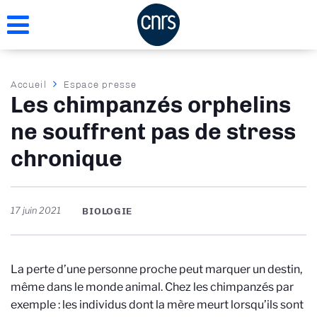
Aller
au
contenu
principal
Fil
Accueil
Espace presse
Les chimpanzés orphelins
d'Ariane
ne souffrent pas de stress
chronique
17 juin 2021
BIOLOGIE
La perte d’une personne proche peut marquer un destin,
même dans le monde animal. Chez les chimpanzés par
exemple : les individus dont la mère meurt lorsqu’ils sont