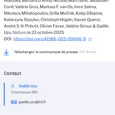
Alastuey, Barbara D’Anna, Nicolas Marchand, Sébastien
Conil, Valérie Gros, Marloes F. van Os, Imre Salma,
Nikolaos Mihalopoulos, Griša Močnik, Katja Džepina,
Katarzyna Styszko, Christoph Hüglin, Xavier Querol,
André S. H. Prévôt, Olivier Favez, Valérie Siroux & Gaëlle
Uzu.
Nature
, le 22 octobre 2025
DOI :
https://doi.org/s41586-025-09666-9
Télécharger le communiqué de presse
(707.84 Ko)
Contact
Gaëlle Uzu
Chercheuse IRD
gaelle.uzu@ird.fr