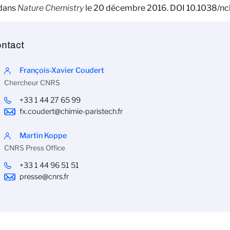
 dans
Nature Chemistry
le 20 décembre 2016. DOI 10.1038/n
ntact
François-Xavier Coudert
Chercheur CNRS
+33 1 44 27 65 99
fx.coudert@chimie-paristech.fr
Martin Koppe
CNRS Press Office
+33 1 44 96 51 51
presse@cnrs.fr