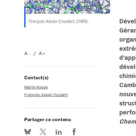
Dével
François-Xavier Coudert, CNRS.
Gérar
organ
extrê
A
A
-
+
d'app
dével
chimi
Contact(s)
Cambr
Martin Koppe
nouve
François-Xavier Coudert
struc
perfo
Partager ce contenu
Chem