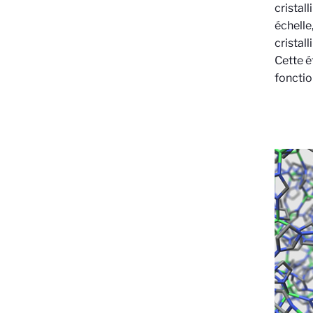
cristal
échelle
cristal
Cette é
fonctio