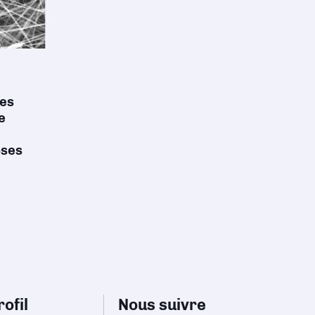
res
e
oses
ofil
Nous suivre