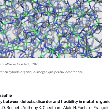
çois-Xavier Coudert, CNRS.
ériau hybride organique-inorganique poreux désordonné.
graphie
y between defects, disorder and flexibility in metal–organ
D. Bennett, Anthony K. Cheetham, Alain H. Fuchs et François