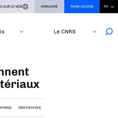
S SUR LE WEB
ANNUAIRE
FAIRE UN DON
FR
s‎
Le CNRS
ennent
atériaux
HIMIE
INGÉNIERIE