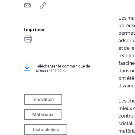
Les mat
poreuse
Imprimer
permet 
adsorba
et de l
réacti
fascine
Télécharger le communiqué de
dans un
presse
(348.02 Ko)
ont été
dizaine
Innovation
Les che
mieux c
Matériaux
contre-i
cristal
Technologies
matéria