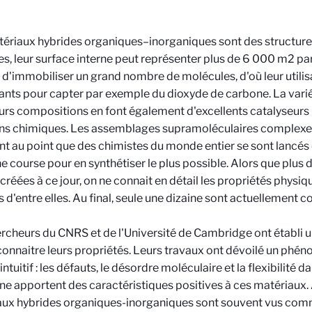
ériaux hybrides organiques–inorganiques sont des structures 
s, leur surface interne peut représenter plus de 6 000 m2 pa
d'immobiliser un grand nombre de molécules, d'où leur util
nts pour capter par exemple du dioxyde de carbone. La variét
eurs compositions en font également d'excellents catalyseur
ons chimiques. Les assemblages supramoléculaires complexe
nt au point que des chimistes du monde entier se sont lancés
e course pour en synthétiser le plus possible. Alors que plus 
 créées à ce jour, on ne connait en détail les propriétés physi
s d'entre elles. Au final, seule une dizaine sont actuellement 
rcheurs du CNRS et de l'Université de Cambridge ont établi un
onnaitre leurs propriétés. Leurs travaux ont dévoilé un phé
ntuitif : les défauts, le désordre moléculaire et la flexibilité d
line apportent des caractéristiques positives à ces matériaux. 
ux hybrides organiques-inorganiques sont souvent vus com