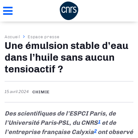
Aller
au
contenu
principal
Fil
Accueil
Espace presse
Une émulsion stable d’eau
d'Ariane
dans l’huile sans aucun
tensioactif ?
15 avril 2024
CHIMIE
Des scientifiques de l’ESPCI Paris, de
l’Université Paris-PSL, du CNRS
et de
1
l’entreprise française Calyxia
ont observé
2