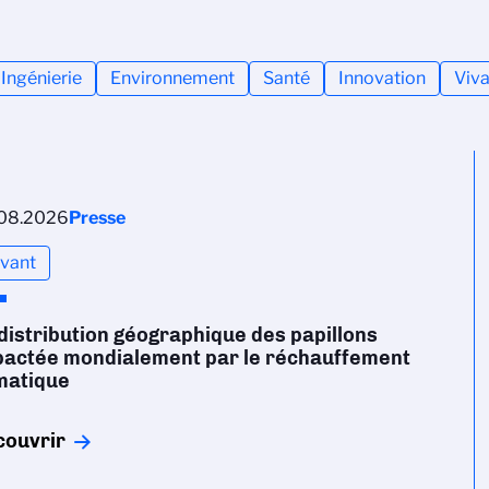
Ingénierie
Environnement
Santé
Innovation
Viva
08.2026
Presse
ivant
distribution géographique des papillons
pactée mondialement par le réchauffement
matique
couvrir