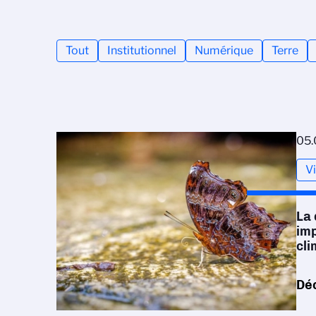
Tout
Institutionnel
Numérique
Terre
05.
V
La 
im
cli
Dé