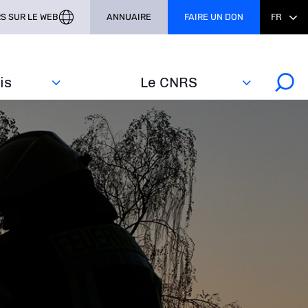
S SUR LE WEB
ANNUAIRE
FAIRE UN DON
FR
s‎
Le CNRS