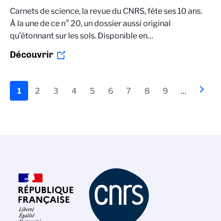
Carnets de science, la revue du CNRS, fête ses 10 ans.
À la une de ce n° 20, un dossier aussi original
qu’étonnant sur les sols. Disponible en…
Découvrir
Pagination
Page
1
Page
2
Page
3
Page
4
Page
5
Page
6
Page
7
Page
8
Page
9
…
Page
››
actuelle
suiva