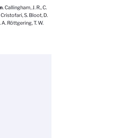
on
. Callingham, J. R., C.
Cristofari, S. Bloot, D.
. A. Röttgering, T. W.