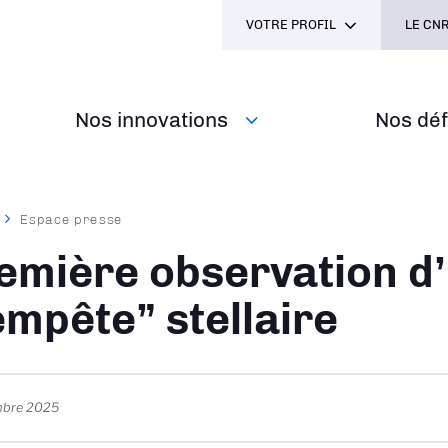
VOTRE PROFIL
LE CNR
Nos innovations
Nos défi
Espace presse
ane
emière observation d
empête” stellaire
mbre 2025