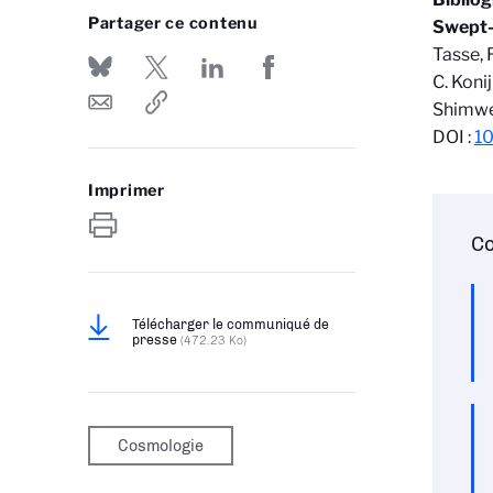
Partager ce contenu
Swept-
Tasse, R
C. Konij
Shimwel
DOI :
1
Imprimer
Co
Télécharger le communiqué de
presse
(472.23 Ko)
Cosmologie