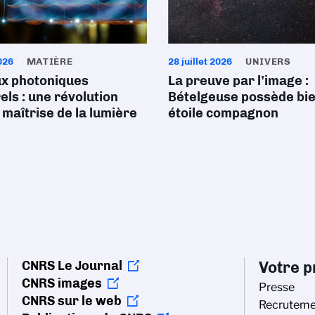
026
MATIÈRE
28 juillet 2026
UNIVERS
ux photoniques
La preuve par l’image :
ls : une révolution
Bételgeuse possède bi
 maîtrise de la lumière
étoile compagnon
CNRS Le Journal
Votre pr
CNRS images
Presse
CNRS sur le web
Recruteme