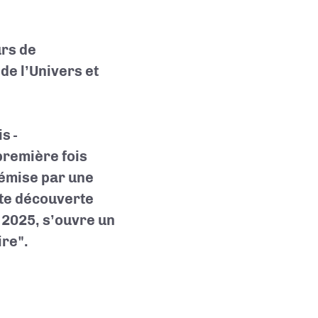
rs de
de l’Univers et
s -
première fois
 émise par une
tte découverte
 2025, s’ouvre un
ire".