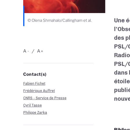
Une é
© Olena Shmahalo/Callingham et al.
l’Obs
des p
PSL/C
A
A
-
+
Radio
PSL/C
dans 
Contact(s)
étoil
Fabien Fichet
publié
Frédérique Auffret
nouve
CNRS - Service de Presse
Cyril Tasse
Philippe Zarka
Biblio