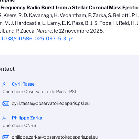
Frequency Radio Burst from a Stellar Coronal Mass Ejecti
. Keers, R. D. Kavanagh, H. Vedantham, P. Zarka, S. Bellotti, P. I. 
n, M. J. Hardcastle, L. Lamy, E. K. Pass, B. J. S. Pope, H. Reid, H. J
l, and P. Zucca.
Nature
, le 12 novembre 2025.
0.1038/s41586-025-09715-3
ntact
Cyril Tasse
Chercheur Observatoire de Paris - PSL
cyril.tasse@observatoiredeparis.psl.eu
Philippe Zarka
Chercheur CNRS
philippe.zarka@observatoiredeparis.psl.eu