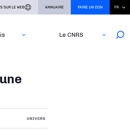
S SUR LE WEB
ANNUAIRE
FAIRE UN DON
FR
s‎
Le CNRS
’une
UNIVERS