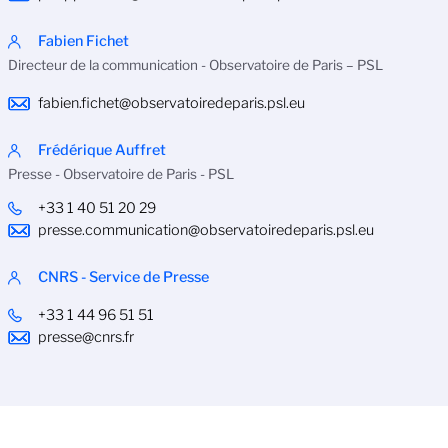
Fabien Fichet
Directeur de la communication - Observatoire de Paris – PSL
fabien.fichet@observatoiredeparis.psl.eu
Frédérique Auffret
Presse - Observatoire de Paris - PSL
+33 1 40 51 20 29
presse.communication@observatoiredeparis.psl.eu
CNRS - Service de Presse
+33 1 44 96 51 51
presse@cnrs.fr