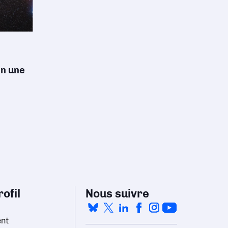
en une
ofil
Nous suivre
nt