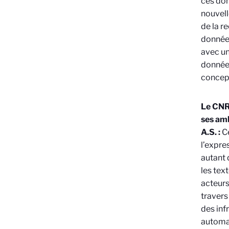
ces don
nouvell
de la r
données
avec un
données
concept
Le CNRS
ses amb
A.S. :
Ce
l’expre
autant 
les tex
acteurs
travers
des inf
automat