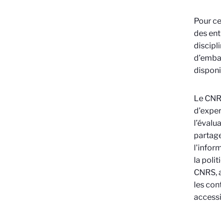
Pour ce
des ent
discipl
d’embar
disponi
Le CNR
d’exper
l’évalu
partage
l'inform
la poli
CNRS, a
les con
accessi