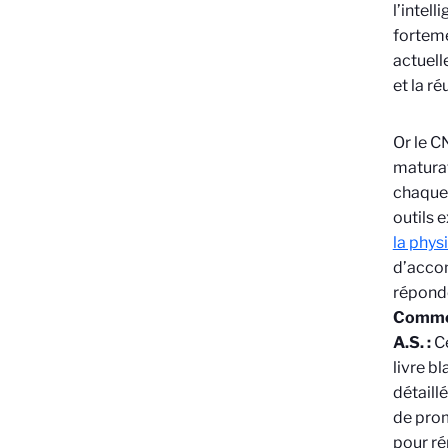
l’intell
forteme
actuell
et la r
Or le C
maturat
chaque 
outils
la phys
d’accom
réponde
Comment
A.S. :
Ce
livre b
détaillé
de prom
pour ré