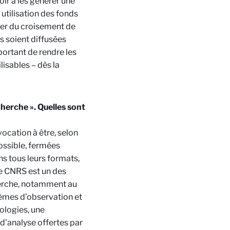
oir à les générer une
 utilisation des fonds
ger du croisement de
s soient diffusées
portant de rendre les
lisables – dès la
herche ». Quelles sont
vocation à être, selon
ossible, fermées
ns tous leurs formats,
Le CNRS est un des
herche, notamment au
tèmes d’observation et
ologies, une
 d’analyse offertes par