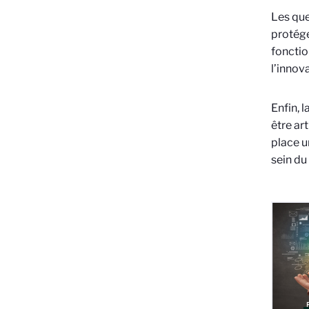
Les que
protége
fonctio
l’innov
Enfin, 
être ar
place u
sein du