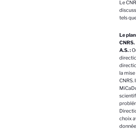
Le CNRS
discuss
tels qu
Le plan
CNRS.
A.S. :
O
directi
directi
la mise
CNRS. I
MiCaDo,
scienti
problém
Directi
choix a
données