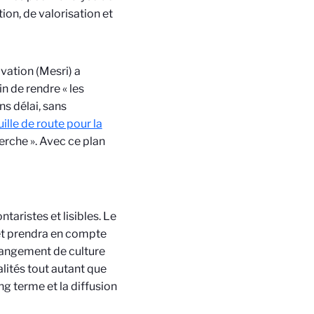
ion, de valorisation et
vation (Mesri) a
fin de rendre « les
ns délai, sans
uille de route pour la
erche ». Avec ce plan
aristes et lisibles. Le
 et prendra en compte
changement de culture
alités tout autant que
ng terme et la diffusion