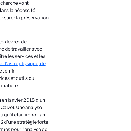
 recherche vont
dans la nécessité
assurer la préservation
des degrés de
c de travailler avec
e les services et les
de l’astrophysique, de
et enfin
ces et outils qui
 matière.
n en janvier 2018 d’un
iCaDo). Une analyse
lu qu’il était important
S d’une stratégie forte
mes pour l’analyse de