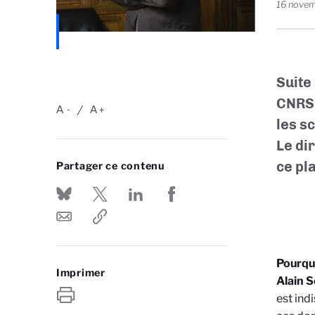
16 nove
Suite
CNRS 
A
A
-
+
les s
Le di
ce pl
Partager ce contenu
Pourquo
Imprimer
Alain S
est ind