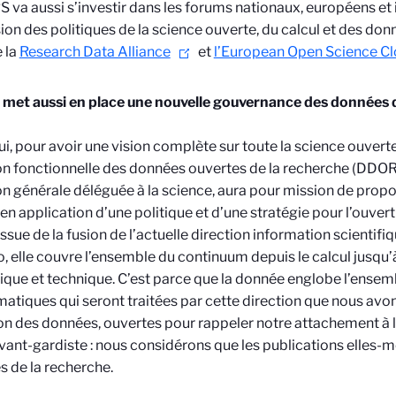
 va aussi s’investir dans les forums nationaux, européens et
ion des politiques de la science ouverte, du calcul et des don
e la
Research Data Alliance
et
l’European Open Science C
 met aussi en place une nouvelle gouvernance des données 
ui, pour avoir une vision complète sur toute la science ouvert
on fonctionnelle des données ouvertes de la recherche (DDOR)
on générale déléguée à la science, aura pour mission de pro
 en application d’une politique et d’une stratégie pour l’ouve
ssue de la fusion de l’actuelle direction information scientifi
 elle couvre l’ensemble du continuum depuis le calcul jusqu’
fique et technique. C’est parce que la donnée englobe l’ensem
atiques qui seront traitées par cette direction que nous avon
on des données, ouvertes pour rappeler notre attachement à l
vant-gardiste : nous considérons que les publications elles
 de la recherche.