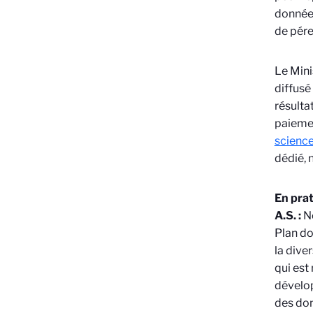
données
de pére
Le Mini
diffusé
résulta
paiemen
science
dédié, 
En prat
A.S. :
N
Plan do
la dive
qui est
dévelop
des don