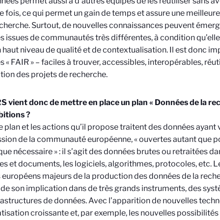
nées permet aussi à d’autres équipes de les réutiliser sans av
e fois, ce qui permet un gain de temps et assure une meilleure
echerche. Surtout, de nouvelles connaissances peuvent émer
 issues de communautés très différentes, à condition qu’elle
 haut niveau de qualité et de contextualisation. Il est donc im
 « FAIR » – faciles à trouver, accessibles, interopérables, réuti
ion des projets de recherche.
 vient donc de mettre en place un plan « Données de la rec
itions ?
 plan et les actions qu’il propose traitent des données ayant 
ssion de la communauté européenne, « ouvertes autant que p
que nécessaire » : il s’agit des données brutes ou retraitées da
tes et documents, les logiciels, algorithmes, protocoles, etc. 
 européens majeurs de la production des données de la rec
 de son implication dans de très grands instruments, des sys
rastructures de données. Avec l’apparition de nouvelles techn
isation croissante et, par exemple, les nouvelles possibilités