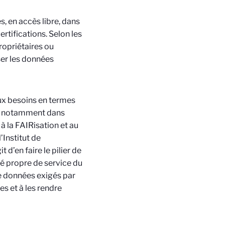
s, en accès libre, dans
rtifications. Selon les
propriétaires ou
er les données
x besoins en termes
e, notamment dans
 à la FAIRisation et au
’Institut de
t d’en faire le pilier de
té propre de service du
de données exigés par
s et à les rendre