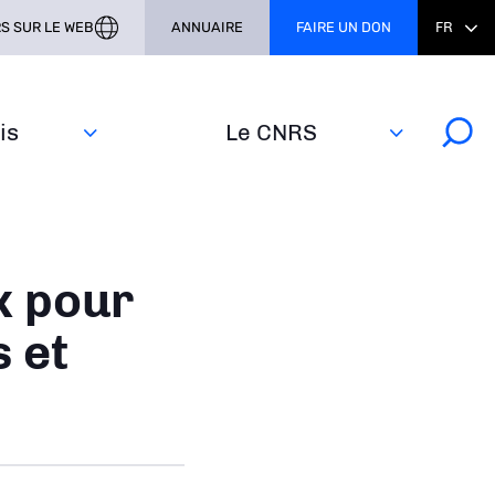
S SUR LE WEB
ANNUAIRE
FAIRE UN DON
FR
s‎
Le CNRS
x pour
 et