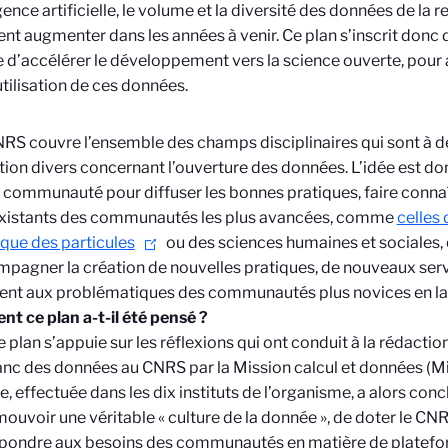
igence artificielle, le volume et la diversité des données de la
nt augmenter dans les années à venir. Ce plan s’inscrit donc 
e d’accélérer le développement vers la science ouverte, pour 
éutilisation de ces données.
NRS couvre l’ensemble des champs disciplinaires qui sont à 
ion divers concernant l’ouverture des données. L’idée est don
communauté pour diffuser les bonnes pratiques, faire connaîtr
 existants des communautés les plus avancées, comme
celles 
ique des particules
ou des sciences humaines et sociales, 
pagner la création de nouvelles pratiques, de nouveaux servi
nt aux problématiques des communautés plus novices en la
 ce plan a-t-il été pensé ?
 plan s’appuie sur les réflexions qui ont conduit à la rédactio
lanc des données au CNRS par la Mission calcul et données (M
e, effectuée dans les dix instituts de l’organisme, a alors conc
ouvoir une véritable « culture de la donnée », de doter le CNR
pondre aux besoins des communautés en matière de platefor