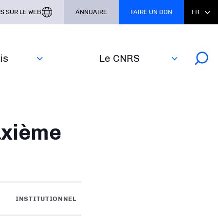
S SUR LE WEB
ANNUAIRE
FAIRE UN DON
FR
s‎
Le CNRS
uxième
INSTITUTIONNEL