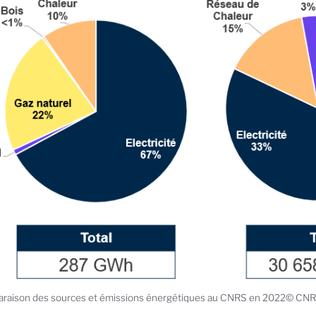
raison des sources et émissions énergétiques au CNRS en 2022© CN