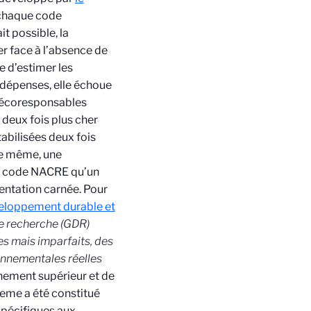
 chaque code
t possible, la
ser face à l’absence de
e d’estimer les
s dépenses, elle échoue
 écoresponsables
 deux fois plus cher
abilisées deux fois
 De même, une
me code NACRE qu’un
entation carnée. Pour
veloppement durable et
de recherche (GDR)
es mais imparfaits, des
onnementales réelles
gnement supérieur et de
eme a été constitué
spécifiques aux