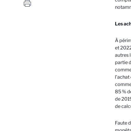
notamme
Les ac
À périm
et 2022
autres 
partie 
comme e
l’achat
comme n
85 % de
de 2019
de calc
Faute d
monétai