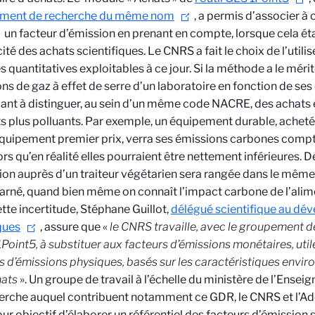
ment de recherche du même nom
,
a permis d’associer à
un facteur d’émission en prenant en compte, lorsque cela étai
cité des achats scientifiques. Le CNRS a fait le choix de l’utili
 quantitatives exploitables à ce jour. Si la méthode a le mérit
ns de gaz à effet de serre d’un laboratoire en fonction de se
nt à distinguer, au sein d’un même code NACRE, des achats
s plus polluants. Par exemple, un équipement durable, acheté
quipement premier prix, verra ses émissions carbones compt
lors qu’en réalité elles pourraient être nettement inférieures.
ion auprès d’un traiteur végétarien sera rangée dans le mê
arné, quand bien même on connaît l’impact carbone de l’alim
ette incertitude, Stéphane Guillot,
délégué scientifique au dé
ques
, assure que «
le CNRS
travaille, avec le groupement 
Point5, à substituer aux facteurs d’émissions monétaires, util
s d’émissions physiques, basés sur les caractéristiques envir
hats
». Un groupe de travail à l’échelle du ministère de l’Ensei
erche auquel contribuent notamment ce GDR, le CNRS et l’Ad
ur objectif d’élaborer un référentiel des facteurs d’émission 