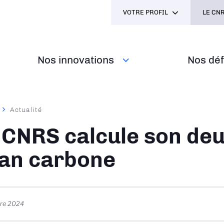
VOTRE PROFIL
LE CNR
Nos innovations
Nos défi
Actualité
ane
 CNRS calcule son de
lan carbone
re 2024