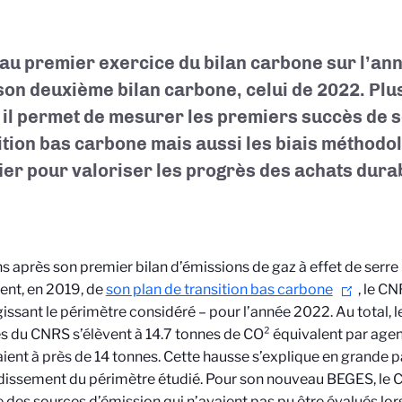
 au premier exercice du bilan carbone sur l’an
 son deuxième bilan carbone, celui de 2022. Plu
 il permet de mesurer les premiers succès de s
ition bas carbone mais aussi les biais méthodo
fier pour valoriser les progrès des achats dura
ns après son premier bilan d’émissions de gaz à effet de serre
nt, en 2019, de
son plan de transition bas carbone
, le CN
gissant le périmètre considéré – pour l’année 2022. Au total, 
és du CNRS s’élèvent à 14.7 tonnes de CO² équivalent par agent
ient à près de 14 tonnes. Cette hausse s’explique en grande p
dissement du périmètre étudié. Pour son nouveau BEGES, le CN
des sources d’émission qui n’avaient pas pu être évalués lo