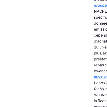
groupe
NACRE
spécifi
données
émissio
cependa
d’achat
qu’un é
plus, a
prestat
repas c
lever c
aux ris
Labos 1
facteur
des ac
la Rech
avec po