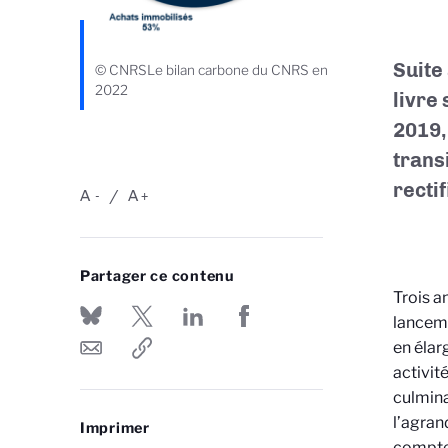
Suite
© CNRSLe bilan carbone du CNRS en
2022
livre
2019,
trans
recti
A
A
-
+
Partager ce contenu
Trois a
lanceme
en élar
activit
culmina
l’agran
Imprimer
compte 