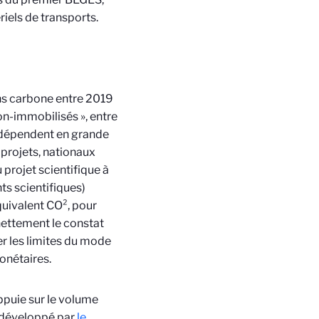
riels de transports.
ns carbone entre 2019
n-immobilisés », entre
 dépendent en grande
projets, nationaux
rojet scientifique à
ts scientifiques)
uivalent CO², pour
nettement le constat
er les limites du mode
monétaires.
ppuie sur le volume
 développé par
le