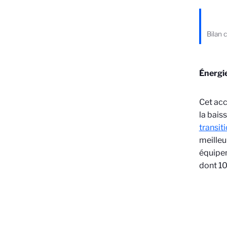
Bilan
Énergie
Cet acc
la bais
transit
meilleu
équipe
dont 10