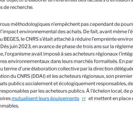
és de recherche.
rous méthodologiques n’empêchent pas cependant de poursui
 l’impact environnemental des achats. De fait, avant même l’
 BEGES, le CNRS s’était attaché à réduire l’empreinte envir
 Dès juin 2023, en avance de phase de trois ans sur la règleme
e, l’organisme avait imposé à ses acheteurs régionaux l’inté
ères environnementaux dans leurs marchés formalisés. En parallè
u terme d’une élaboration collective par la direction délégué
ation du CNRS (DDAI) et les acheteurs régionaux, son premi
ats publics socialement et écologiquement responsables, dest
responsables par les acheteurs publics. À l’échelon local, de p
oires
mutualisent leurs équipements
et mettent en place
mables.