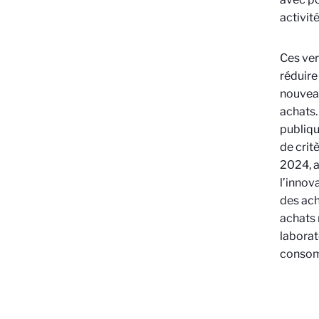
activit
Ces ver
réduire
nouveau
achats.
publiqu
de crit
2024, a
l’innov
des ach
achats 
laborat
consom