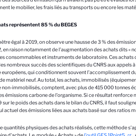
nt le mobilier, les frais liés au transports ou encore les maté
hats représentent 85 % du BEGES
ètre égal à 2019, on observe une hausse de 3 % des émissio
, en raison notamment de l’augmentation des achats dits « no
les consommables et instruments de laboratoire. Ces achats
des nombreux succès des scientifiques du CNRS aux appels à 
uropéens, qui conditionnent souvent l’accomplissement du p
 de matériel neuf. Au total, les achats, immobilisés (équipemen
on-immobilisés, comptent, avec plus de 415 000 tonnes éq
s émissions carbone de l’organisme. Si ce résultat renforce 
 sur le poids des achats dans le bilan du CNRS, il faut soulign
ul actuel des émissions liées aux achats basé sur des ratios 
e quantités physiques des achats réalisés, cette méthode s’a
re d’achats. Le
module « Achats » de
l’outil GES 1Point5
,