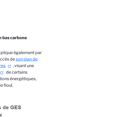
on bas carbone
xplique également par
succès de
son plan de
res
, visant une
de certains
ions énergétiques,
e fioul.