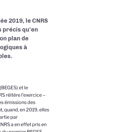
née 2019, le CNRS
s précis qu’en
on plan de
logiques à
bles.
 (BEGES) et le
RS réitère l’exercice –
les émissions des
, quand, en 2019, elles
artie par
RS a en effet pris en
rs du premier BEGES,