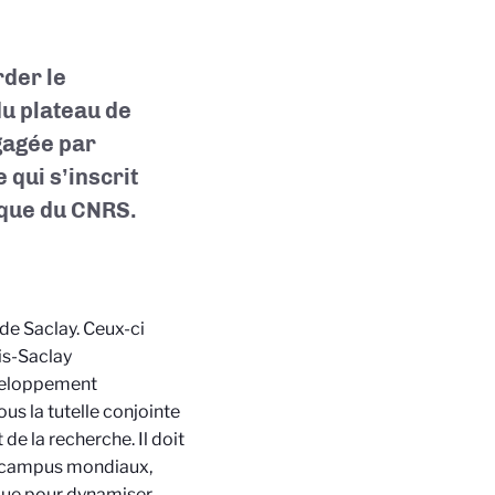
der le
u plateau de
gagée par
 qui s’inscrit
ique du CNRS.
de Saclay. Ceux-ci
is-Saclay
éveloppement
s la tutelle conjointe
de la recherche. Il doit
ts campus mondiaux,
ique pour dynamiser