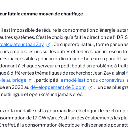
leur fatale comme moyen de chauffage
il est impossible de réduire la consommation d’énergie, autant
autres systèmes. C’est le choix qu’a fait la direction de l’IDRI
rcalculateur Jean Zay
. Ce superordinateur, formé par un 
eurs empilés les uns sur les autres et fédérés par un réseau trè
es inaccessibles pour un ordinateur de bureau en parallélisant
 donnant à chaque serveur un petit bout d’un problème à trai
que à différentes thématiques de recherche : Jean Zay a ainsi
elle au bridge
, participé à
la modélisation du coronavirus
bué en 2022 au
développement de Bloom
, l’un des plus 
multilingue et
open science
jamais créé.
rs de la médaille est la gourmandise électrique de ce champi
sommation de 17 GWh/an, c’est l’un des équipements les plu
n effet, à la consommation électrique indispensable pour att