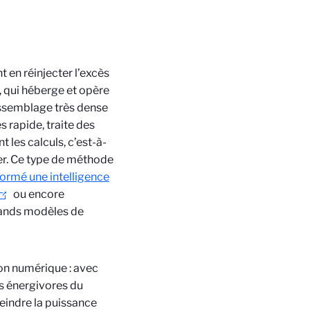
 en réinjecter l’excès
S, qui héberge et opère
assemblage très dense
s rapide, traite des
 les calculs, c’est-à-
ter. Ce type de méthode
formé une intelligence
ou encore
grands modèles de
on numérique : avec
s énergivores du
eindre la puissance