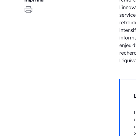
l’innov
service
refroi
intensi
informa
enjeu d
recher
l’équiv
L
é
c
2