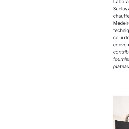
Laborat
Saclay.
chauffe
Medeiro
techniq
celui de
convent
contrib
fournis
plateau