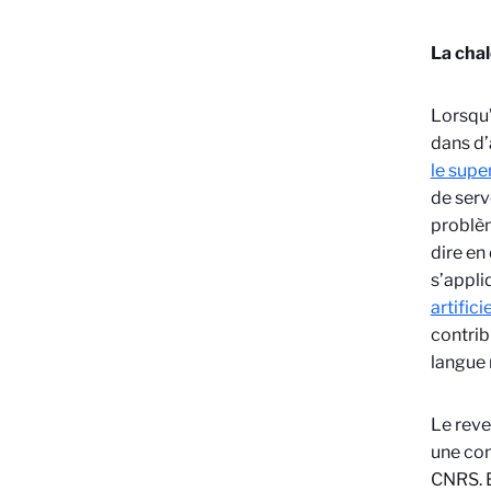
La cha
Lorsqu’
dans d’
le supe
de serv
problèm
dire en
s’appli
artifici
contri
langue 
Le reve
une con
CNRS. E