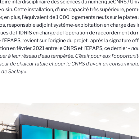
oire interdisciplinaire des sciences du numérique
CNRS / Univ
voisin. Cette installation, d’une capacité très supérieure, pe
r, en plus, l’équivalent de 1 000 logements neufs sur le platea
s, responsable adjoint système-exploitation en charge des i
ues de l’IDRIS en charge de l’opération de raccordement du r
 l’EPAPS, revient sur l’origine du projet : après la signature off
ion en février 2021 entre le CNRS et l’EPAPS, ce dernier «
nou
uer à leur réseau d’eau tempérée. C’était pour eux l’opportunit
seur de chaleur fatale et pour le CNRS d’avoir un consommateur
 de Saclay
».