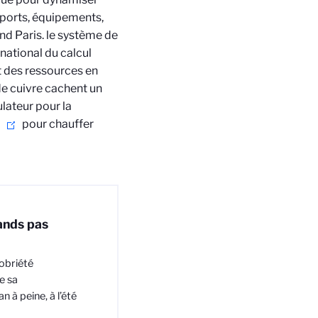
sports, équipements,
nd Paris.
le système de
ational du calcul
t des ressources en
 de cuivre cachent un
ulateur pour la
pour chauffer
ands pas
sobriété
e sa
 à peine, à l’été