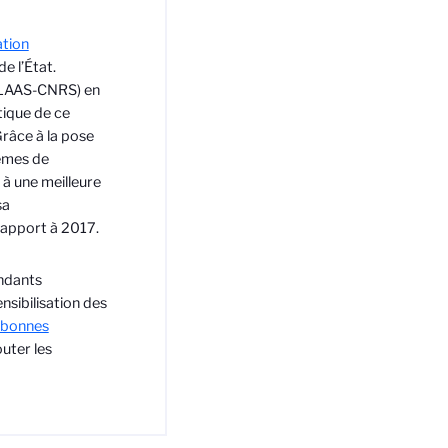
ation
e l’État.
 (LAAS-CNRS) en
ique de ce
Grâce à la pose
tèmes de
 à une meilleure
sa
rapport à 2017.
ondants
sibilisation des
e bonnes
outer les