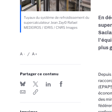
En dé
Tuyaux du système de refroidissement du
supercalculateur Jean Zay© Rafael
super
MEDEIROS / IDRIS / CNRS Images
Sacla
l’équ
plus 
A
A
-
+
Partager ce contenu
Depuis 
raccord
(EPAPS
économi
des min
fédérer
renforc
Imprimer