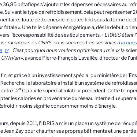
e 36,85 pétaflops s’ajoutent les dépenses nécessaires au ref
. Suivant le type de refroidissement, cela peut représenter 20
entaire. Toute cette énergie injectée finit sous la forme de ch
ur fatale ». Une telle dépense énergétique a, dès le début, orie
 vers l’écoresponsabilité de ses équipements. «
L’IDRIS étant l
onsommateurs du CNRS, nous sommes très sensibles à
la ques
e
. C’est pourquoi nous voulons optimiser au mieux la scie
7 GWh/an
», avance Pierre-François Lavallée, directeur de l’uni
 fin, et grâce à un investissement spécial du ministère de l’E
a Recherche, le laboratoire a installé un système de refroidiss
contre 12° C pour le supercalculateur précédent. Cette tempér
pter les calories en provenance du réseau interne du supercal
Refroidir moins signifie consommer moins d’énergie.
leurs, depuis 2011, l’IDRIS a mis un place un système de récupé
de Jean Zay pour chauffer ses propres bâtiments et une partie