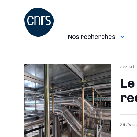
Aller
au
contenu
principal
Nos recherches
Navigation
principale
Fil
Accueil
d'Ari
Le
re
26 févri