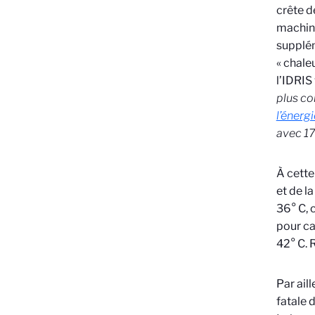
crête d
machine
supplém
« chale
l’IDRIS
plus c
l’énergi
avec 1
À cette
et de l
36° C, 
pour ca
42° C. 
Par ail
fatale 