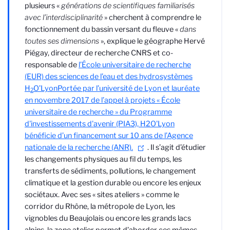
plusieurs «
générations de scientifiques familiarisés
avec l’interdisciplinarité
» cherchent à comprendre le
fonctionnement du bassin versant du fleuve «
dans
toutes ses dimensions
», explique le géographe Hervé
Piégay, directeur de recherche CNRS et co-
responsable de
l’École universitaire de recherche
(EUR) des sciences de l’eau et des hydrosystèmes
H
O’Lyon
Portée par l’université de Lyon et lauréate
2
en novembre 2017 de l’appel à projets « École
universitaire de recherche » du Programme
d'investissements d'avenir (PIA3), H2O'Lyon
bénéficie d’un financement sur 10 ans de l’Agence
nationale de la recherche (ANR).
. Il s’agit d’étudier
les changements physiques au fil du temps, les
transferts de sédiments, pollutions, le changement
climatique et la gestion durable ou encore les enjeux
sociétaux. Avec ses « sites ateliers » comme le
corridor du Rhône, la métropole de Lyon, les
vignobles du Beaujolais ou encore les grands lacs
alpins, la zone atelier permet d’aborder ces mêmes