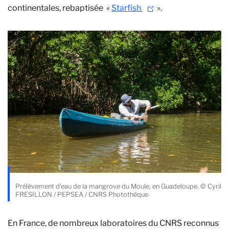
continentales, rebaptisée «
Starfish
».
Prélèvement d'eau de la mangrove du Moule, en Guadeloupe. © Cyril
FRESILLON / PEPSEA / CNRS Photothèque
En France, d
e nombreux laboratoires du CNRS reconnus