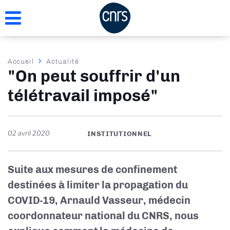
Aller
au
contenu
principal
Fil
Accueil
Actualité
"On peut souffrir d'un
d'Ariane
télétravail imposé"
02 avril 2020
INSTITUTIONNEL
Suite aux mesures de confinement
destinées à limiter la propagation du
COVID-19, Arnauld Vasseur, médecin
coordonnateur national du CNRS, nous