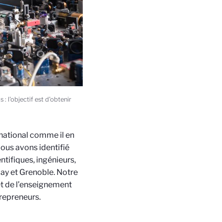
 l'objectif est d'obtenir
national comme il en
ous avons identifié
ntifiques, ingénieurs,
lay et Grenoble. Notre
et de l’enseignement
trepreneurs.