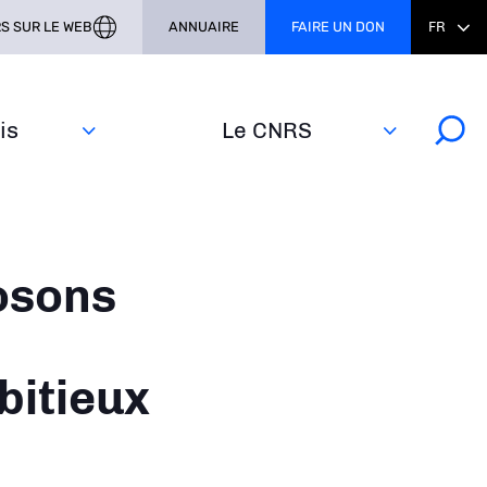
S SUR LE WEB
ANNUAIRE
FAIRE UN DON
FR
s‎
Le CNRS
osons
bitieux