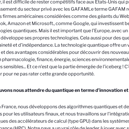
, il est difficile de rester compétitifs face aux États-Unis qui p
ssement du secteur privé avec les GAFAM
Le terme GAFAM re
 firmes américaines considérées comme des géants du Web 
ok, Amazon et Microsoft.
, comme Google, qui investissent b
ogies quantiques. Mais il est important que l’Europe, avec un
 développe ses propres technologies. Cela aussi pour des qu
ineté et d’indépendance. La technologie quantique offre un v
 et des avantages considérables pour découvrir des nouveau
n pharmacologie, finance, énergie, sciences environnementale
 sensibles... Et ce n’est que la partie émergée de l'iceberg ! C
ir pour ne pas rater cette grande opportunité.
uvons nous attendre du quantique en terme d’innovation e
 France, nous développons des algorithmes quantiques et d
s pour les utilisateurs finaux, et nous travaillons sur l’intégra
ues des accélérateurs de calcul (type GPU) dans les systèmes
ance (HPC). Notre pays a un vrai rôle de leader à jouer avec 