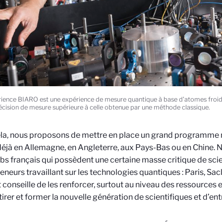
rience BIARO est une expérience de mesure quantique à base d'atomes froids :
écision de mesure supérieure à celle obtenue par une méthode classique.
la, nous proposons de mettre en place un grand programme 
déjà en Allemagne, en Angleterre, aux Pays-Bas ou en Chine. N
ubs français qui possèdent une certaine masse critique de scie
eneurs travaillant sur les technologies quantiques : Paris, Sac
 conseille de les renforcer, surtout au niveau des ressources 
tirer et former la nouvelle génération de scientifiques et d’en