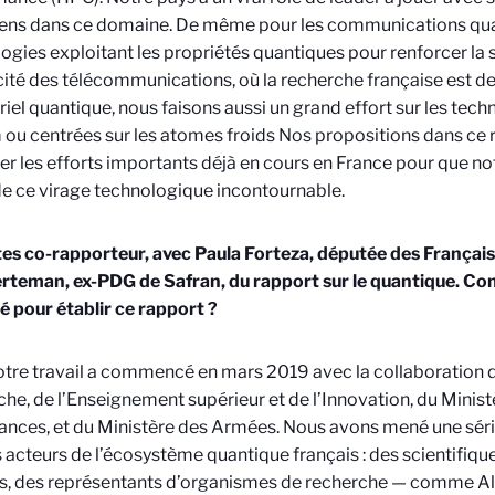
ens dans ce domaine. De même pour les communications qua
ogies exploitant les propriétés quantiques pour renforcer la 
acité des télécommunications, où la recherche française est de
riel quantique, nous faisons aussi un grand effort sur les tec
m ou centrées sur les atomes froids Nos propositions dans ce 
er les efforts importants déjà en cours en France pour que not
e ce virage technologique incontournable.
es co-rapporteur, avec Paula Forteza, députée des Français 
erteman, ex-PDG de Safran, du rapport sur le quantique. C
 pour établir ce rapport ?
tre travail a commencé en mars 2019 avec la collaboration d
he, de l’Enseignement supérieur et de l’Innovation, du Minist
ances, et du Ministère des Armées. Nous avons mené une séri
s acteurs de l’écosystème quantique français : des scientifique
s, des représentants d’organismes de recherche — comme Ala