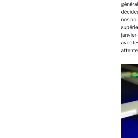
général
décideu
nos poin
supérie
janvier
avec le
attente