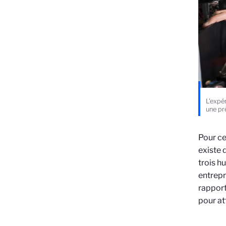
L'expé
une pr
Pour ce
existe 
trois h
entrepr
rapport
pour at