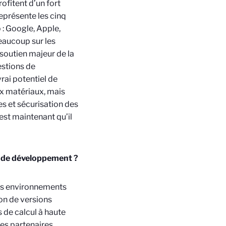
rofitent d’un fort
présente les cinq
: Google, Apple,
eaucoup sur les
 soutien majeur de la
estions de
rai potentiel de
x matériaux, mais
s et sécurisation des
’est maintenant qu’il
t de développement ?
es environnements
tion de versions
 de calcul à haute
ses partenaires