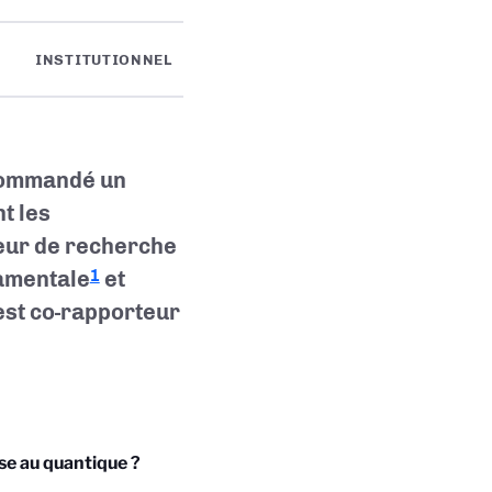
INSTITUTIONNEL
 commandé un
t les
teur de recherche
damentale
et
1
 est co-rapporteur
se au quantique ?