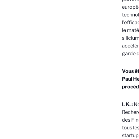
europé
technol
l'effic
le maté
siliciu
accélér
garde d
Vous êt
Paul H
procédé
I. K. :
No
Recherc
des Fin
tous le
startup