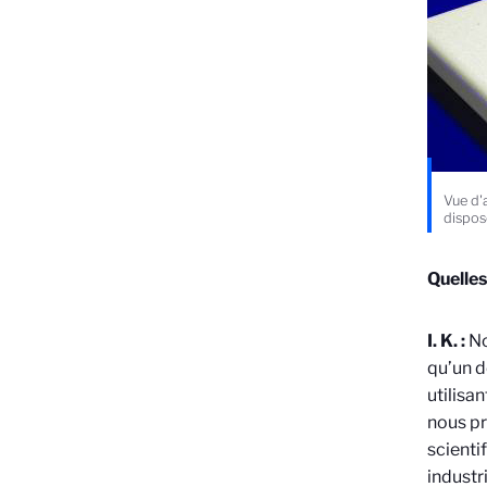
Vue d'
disposé
Quelle
I. K. :
No
qu’un d
utilisa
nous pr
scienti
industr