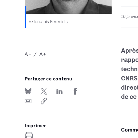
10 janvi
© Iordanis Kerenidis
Après
A
A
-
+
rappo
techn
CNRS 
Partager ce contenu
direc
de ce 
Imprimer
Comment