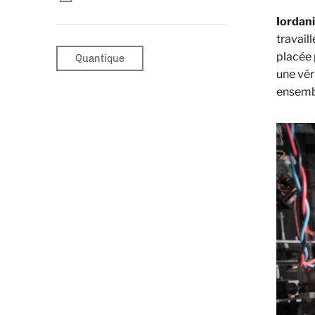
Iordani
travail
placée 
Quantique
une vér
ensembl