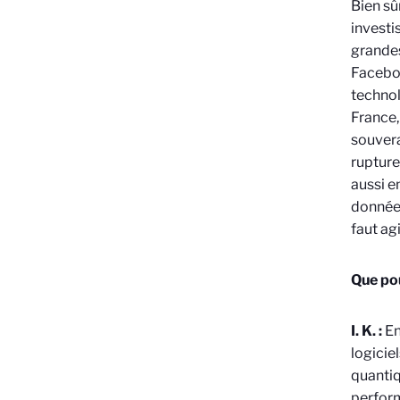
Bien sûr
investi
grandes
Facebo
technol
France,
souvera
rupture
aussi e
données
faut ag
Que po
I. K. :
En
logiciel
quantiq
perform