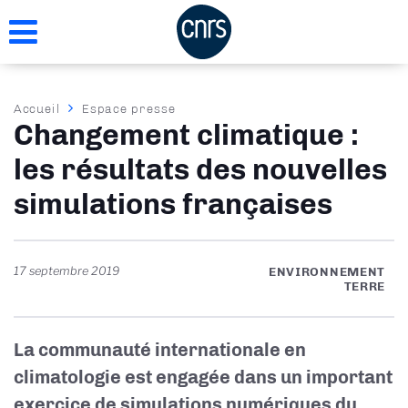
Aller
au
contenu
principal
Fil
Accueil
Espace presse
Changement climatique :
d'Ariane
les résultats des nouvelles
simulations françaises
17 septembre 2019
ENVIRONNEMENT
TERRE
La communauté internationale en
climatologie est engagée dans un important
exercice de simulations numériques du