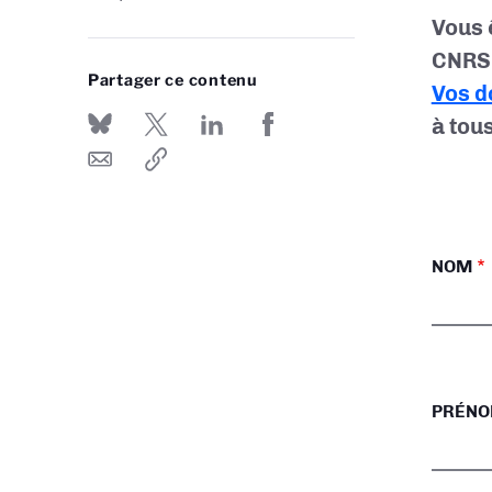
Vous 
CNRS 
Partager ce contenu
Vos d
à tou
NOM
PRÉN