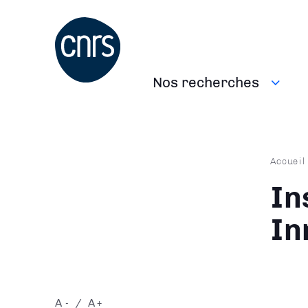
Aller
au
contenu
principal
Nos recherches
Navigation
principale
Fil
Accueil
d'Ari
In
In
A
A
-
+