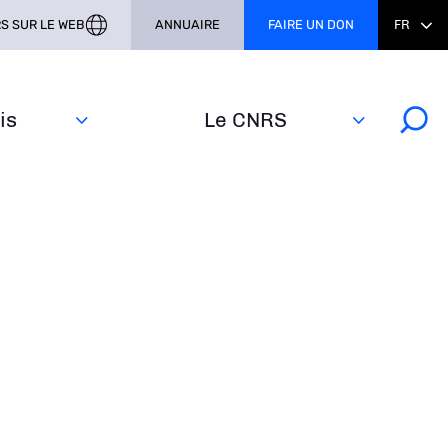
S SUR LE WEB
ANNUAIRE
FAIRE UN DON
FR
s‎
Le CNRS