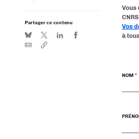
Vous 
CNRS 
Partager ce contenu
Vos d
à tou
NOM
PRÉN