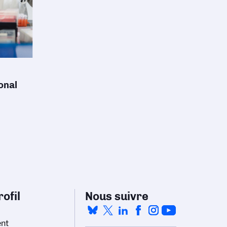
onal
ofil
Nous suivre
nt