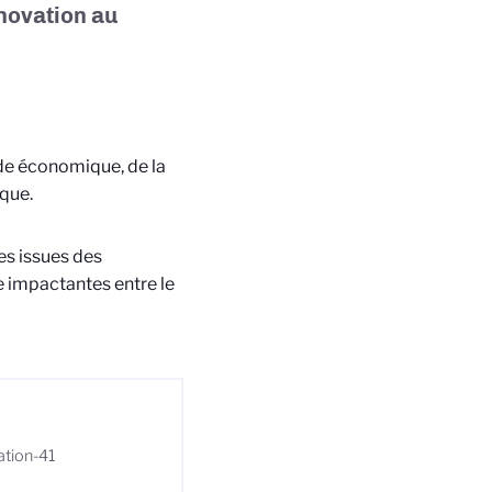
novation au
de économique, de la
ique.
es issues des
e impactantes entre le
vation-41