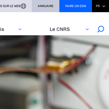
S SUR LE WEB
ANNUAIRE
FAIRE UN DON
FR
s‎
Le CNRS