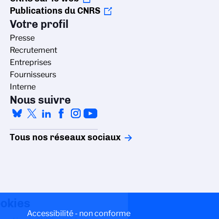
Publications du CNRS
Votre profil
Presse
Recrutement
Entreprises
Fournisseurs
Interne
Nous suivre
Tous nos réseaux sociaux
Gestion des cookies
La politique de gestion des cookies du
Accessibilité - non conforme