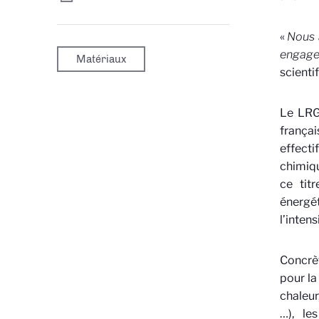
«
Nous 
engage
Matériaux
scienti
Le LRGP
françai
effecti
chimiqu
ce tit
énergé
l’inten
Concrèt
pour la
chaleur
…), le