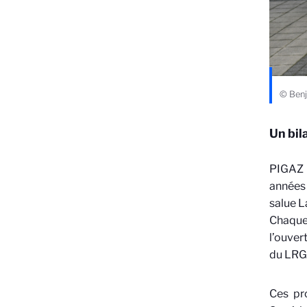
© Ben
Un bil
PIGAZ s
années 
salue L
Chaque 
l’ouver
du LRGP
Ces pr