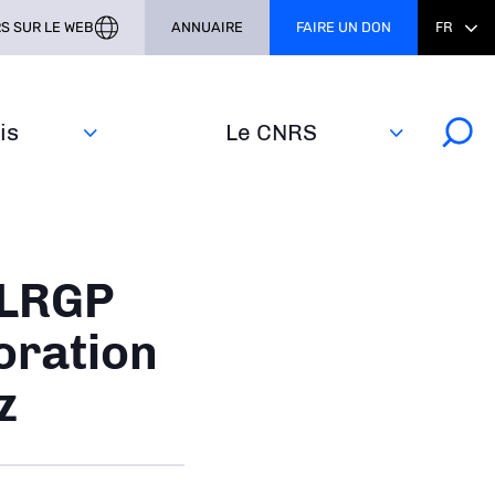
S SUR LE WEB
ANNUAIRE
FAIRE UN DON
FR
s‎
Le CNRS
e LRGP
oration
z