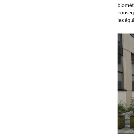
biomét
conséqu
les éq