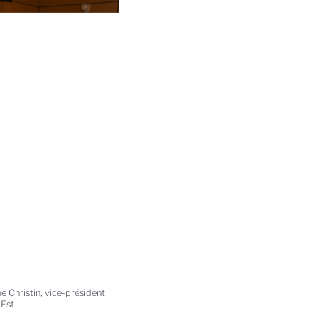
e Christin, vice-président
-Est