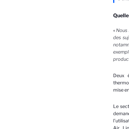
Quelle
«
Nous 
des su
notamme
exempl
produc
Deux 
thermo
mise e
Le sect
demande
l’utili
Air Li