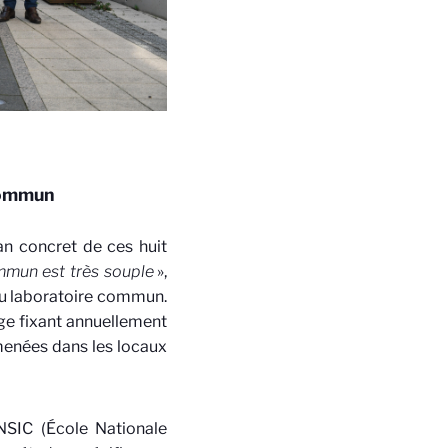
e commun
an concret de ces huit
ommun est très souple
»,
du laboratoire commun.
age fixant annuellement
 menées dans les locaux
NSIC (École Nationale