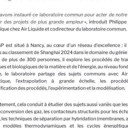
avons instauré ce laboratoire commun pour acter de notre
r des projets de plus grande ampleur
», introduit Philippe
fique chez Air Liquide et codirecteur du laboratoire commun.
 est situé à Nancy, au cœur d’un réseau d’excellence : il 
s au classement de Shanghai 2024 dans le domaine du génie
f de plus de 300 personnes, il explore les procédés de tr
es et biologiques de la matière et de l’énergie, au niveau fon
re, le laboratoire partage des sujets communs avec Air L
tique, l’extrapolation à grande échelle, les procédé
sification des procédés, l’expérimentation et la modélisation.
ement, cela conduit à étudier des sujets aussi variés que l
 conversion des gaz, les contacteurs structurés pour les éc
, les techniques de séparation par hybridation (membranes, 
s modèles thermodynamiques et les cycles énergétiqu