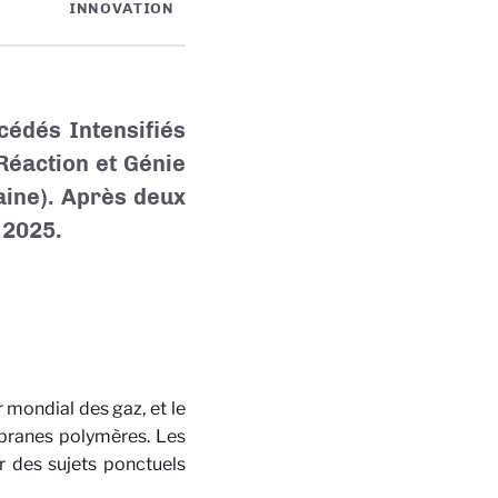
INNOVATION
édés Intensifiés
 Réaction et Génie
aine). Après deux
l 2025.
 mondial des gaz, et le
branes polymères. Les
r des sujets ponctuels