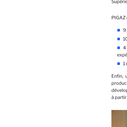
Supérie
PIGAZ e
9
1
4
expé
1
Enfin,
product
dévelop
à parti