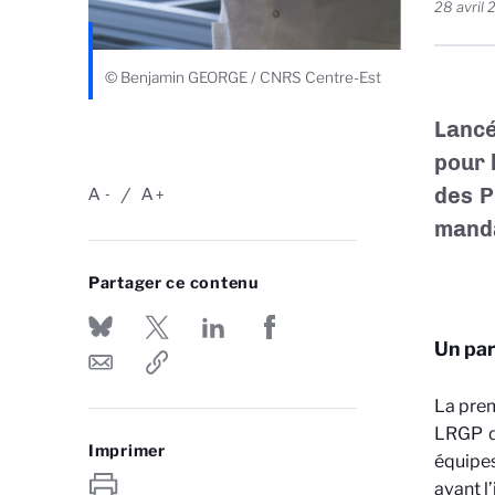
28 avril
© Benjamin GEORGE / CNRS Centre-Est
Lancé
pour 
des P
A
A
-
+
manda
Partager ce contenu
Un par
La prem
LRGP d
Imprimer
équipes
avant l