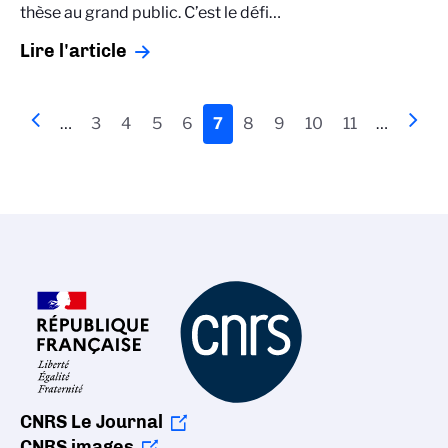
thèse au grand public. C’est le défi…
Lire l'article
Pagination
Page
‹‹
…
Page
3
Page
4
Page
5
Page
6
Page
7
Page
8
Page
9
Page
10
Page
11
…
Page
››
précédente
actuelle
suiv
CNRS Le Journal
CNRS images