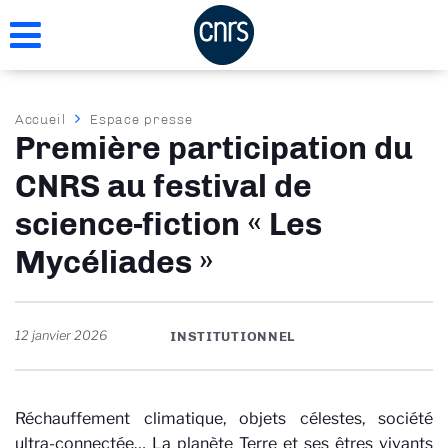
Aller
au
contenu
principal
Fil
Accueil
Espace presse
Première participation du
d'Ariane
CNRS au festival de
science-fiction « Les
Mycéliades »
12 janvier 2026
INSTITUTIONNEL
Réchauffement climatique, objets célestes, société
ultra-connectée… La planète Terre et ses êtres vivants