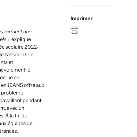
Imprimer
es forment une
els
», explique
ée scolaire 2022-
e l’association,
nts et
énévolement le
herche en
 en JEANS offre aux
un problème
ravaillent pendant
nt, avec un
. À la fin de
aux équipes de
férences.