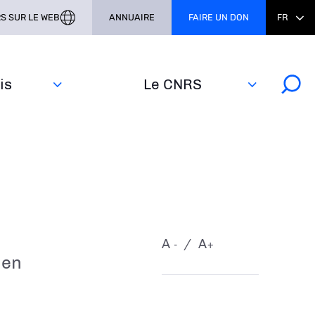
S SUR LE WEB
ANNUAIRE
FAIRE UN DON
FR
s‎
Le CNRS
A
A
-
+
 en