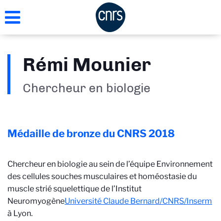
Aller
au
contenu
principal
Rémi Mounier
Chercheur en biologie
Médaille de bronze du CNRS
2018
Chercheur en biologie au sein de l’équipe Environnement
des cellules souches musculaires et homéostasie du
muscle strié squelettique de l’Institut
Neuromyogène
Université Claude Bernard/CNRS/Inserm
à Lyon.