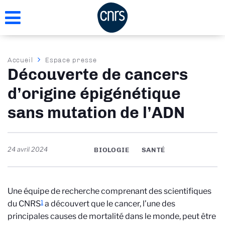
Aller
au
contenu
principal
Fil
Accueil
Espace presse
Découverte de cancers
d'Ariane
d’origine épigénétique
sans mutation de l’ADN
24 avril 2024
BIOLOGIE
SANTÉ
Une équipe de recherche comprenant des scientifiques
1
du CNRS
a découvert que le cancer, l’une des
principales causes de mortalité dans le monde, peut être