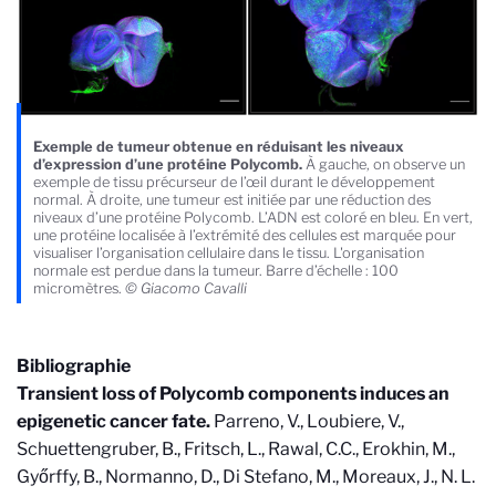
Exemple de tumeur obtenue en réduisant les niveaux
d’expression d’une protéine Polycomb.
À gauche, on observe un
exemple de tissu précurseur de l’œil durant le développement
normal. À droite, une tumeur est initiée par une réduction des
niveaux d’une protéine Polycomb. L’ADN est coloré en bleu. En vert,
une protéine localisée à l’extrémité des cellules est marquée pour
visualiser l’organisation cellulaire dans le tissu. L'organisation
normale est perdue dans la tumeur. Barre d’échelle : 100
micromètres.
© Giacomo Cavalli
Bibliographie
Transient loss of Polycomb components induces an
epigenetic cancer fate.
Parreno, V., Loubiere, V.,
Schuettengruber, B., Fritsch, L., Rawal, C.C., Erokhin, M.,
Győrffy, B., Normanno, D., Di Stefano, M., Moreaux, J., N. L.