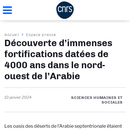
Aller
au
contenu
principal
Fil
Accueil
Espace presse
Découverte d’immenses
d'Ariane
fortifications datées de
4000 ans dans le nord-
ouest de l’Arabie
10 janvier 2024
SCIENCES HUMAINES ET
SOCIALES
Les oasis des déserts de l’Arabie septentrionale étaient