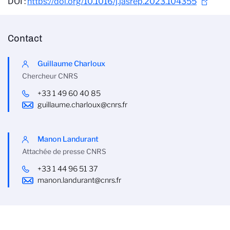
DOI :
https://doi.org/10.1016/j.jasrep.2023.104355
Contact
Guillaume Charloux
Chercheur CNRS
+33 1 49 60 40 85
guillaume.charloux@cnrs.fr
Manon Landurant
Attachée de presse CNRS
+33 1 44 96 51 37
manon.landurant@cnrs.fr