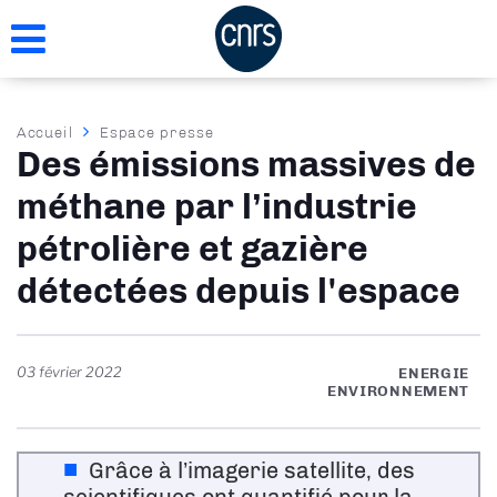
Aller
au
contenu
principal
Fil
Accueil
Espace presse
Des émissions massives de
d'Ariane
méthane par l’industrie
pétrolière et gazière
détectées depuis l'espace
03 février 2022
ENERGIE
ENVIRONNEMENT
Grâce à l’imagerie satellite, des