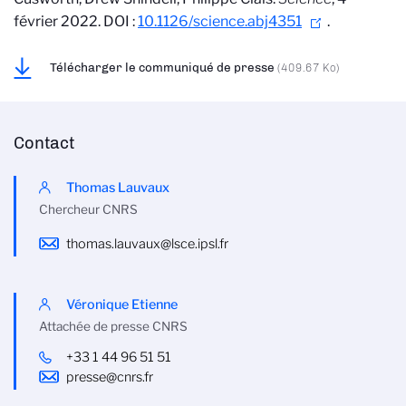
février 2022. DOI :
10.1126/science.abj4351
.
Télécharger le communiqué de presse
(409.67 Ko)
Contact
Thomas Lauvaux
Chercheur CNRS
thomas.lauvaux@lsce.ipsl.fr
Véronique Etienne
Attachée de presse CNRS
+33 1 44 96 51 51
presse@cnrs.fr