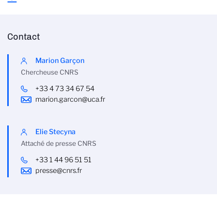
Contact
Marion Garçon
Chercheuse CNRS
+33 4 73 34 67 54
marion.garcon@uca.fr
Elie Stecyna
Attaché de presse CNRS
+33 1 44 96 51 51
presse@cnrs.fr