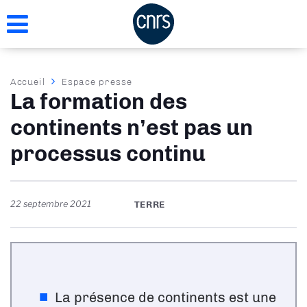
Aller
au
contenu
principal
Fil
Accueil
Espace presse
La formation des
d'Ariane
continents n’est pas un
processus continu
22 septembre 2021
TERRE
La présence de continents est une