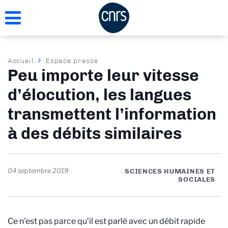
Aller
au
contenu
principal
Fil
Accueil
Espace presse
Peu importe leur vitesse
d'Ariane
d’élocution, les langues
transmettent l’information
à des débits similaires
04 septembre 2019
SCIENCES HUMAINES ET
SOCIALES
Ce n’est pas parce qu’il est parlé avec un débit rapide