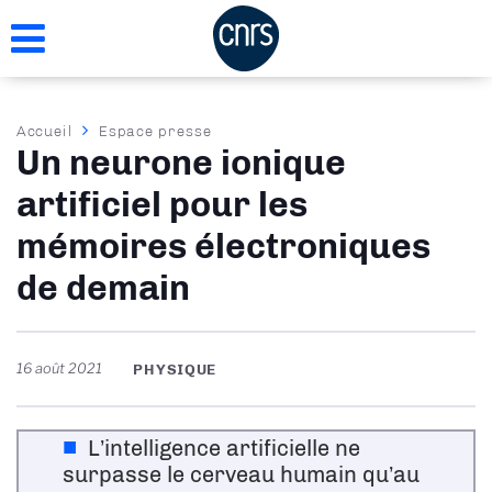
Aller
au
contenu
principal
Fil
Accueil
Espace presse
Un neurone ionique
d'Ariane
artificiel pour les
mémoires électroniques
de demain
16 août 2021
PHYSIQUE
L’intelligence artificielle ne
surpasse le cerveau humain qu’au