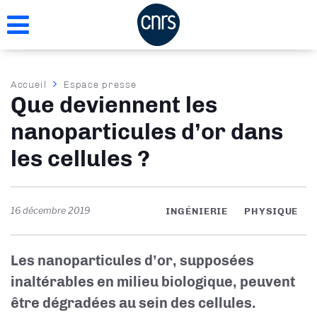
Aller
au
contenu
principal
Fil
Accueil
Espace presse
Que deviennent les
d'Ariane
nanoparticules d’or dans
les cellules ?
16 décembre 2019
INGÉNIERIE
PHYSIQUE
Les nanoparticules d’or, supposées
inaltérables en milieu biologique, peuvent
être dégradées au sein des cellules.