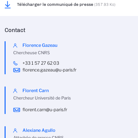
Télécharger le communiqué de presse
(357.93 Ko)
Contact
Florence Gazeau
Chercheuse CNRS
+33 1 57 27 62 03
florence.gazeau@u-paris.fr
Florent Carn
Chercheur Université de Paris
florent.carn@u-paris.fr
Alexiane Agullo
Attachée de presse CNRS