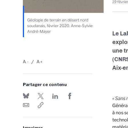
19 févrie
Géologie de terrain en désert nord
soudanais, février 2020. Anne-Sylvie
André-Mayer
Le La
explo
une t
(CNRS
A
A
-
+
Aix-e
Partager ce contenu
« Sans 
Général
à nos s
technol
matéria
Imprimer