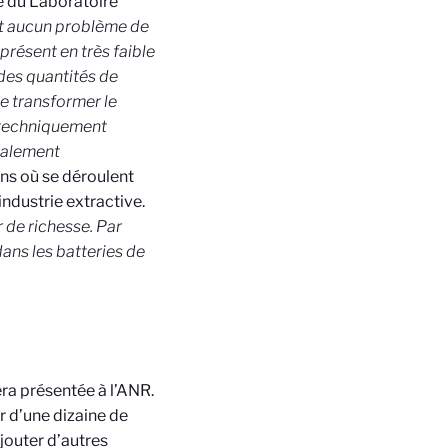
ce du Laboratoire
nt aucun problème de
résent en très faible
des quantités de
e transformer le
s techniquement
talement
ons où se déroulent
ndustrie extractive.
r de richesse. Par
ans les batteries de
era présentée à l’ANR.
r d’une dizaine de
jouter d’autres