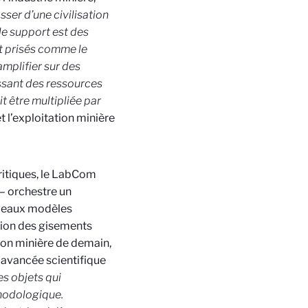
ser d’une civilisation
e support est des
nt prisés comme le
amplifier sur des
ssant des ressources
t être multipliée par
t l’exploitation minière
ritiques, le LabCom
 – orchestre un
uveaux modèles
tion des gisements
tion minière de demain,
e avancée scientifique
s objets qui
thodologique.