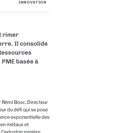
INNOVATION
t rimer
rre. Il consolide
oRessources
, PME basée à
ar Rémi Bosc, Directeur
ur du défi qui se pose
ssance exponentielle des
 en métaux et
l’industrie minière,