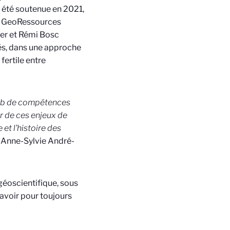
 été soutenue en 2021,
e, GeoRessources
er et Rémi Bosc
és, dans une approche
ertile entre
 hub de compétences
r de ces enjeux de
et l’histoire des
e
Anne-Sylvie André-
éoscientifique, sous
savoir pour toujours