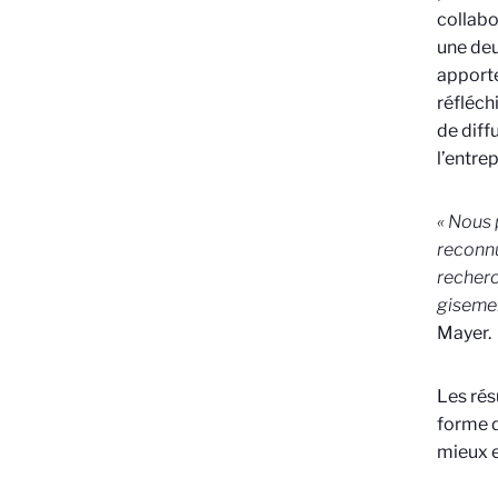
collabo
une deu
apporte
réfléch
de diff
l’entrep
« Nous 
reconnu
recherc
gisemen
Mayer.
Les rés
forme d
mieux e