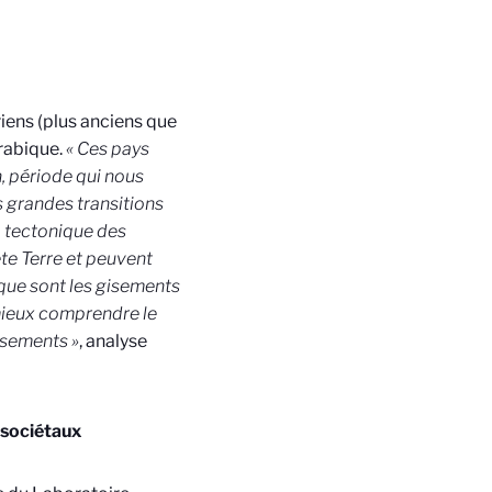
ens (plus anciens que
rabique.
« Ces pays
, période qui nous
s grandes transitions
, tectonique des
te Terre et peuvent
que sont les gisements
mieux comprendre le
isements »
, analyse
 sociétaux