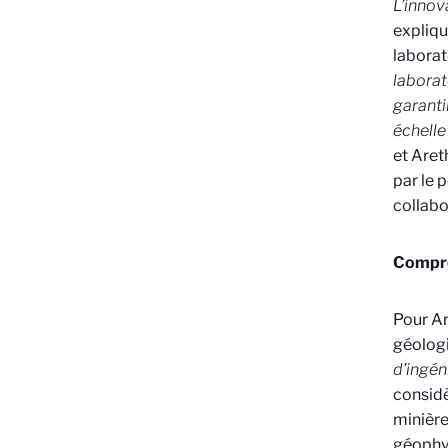
L’innov
expliq
laborat
laborat
garanti
échelle
et Aret
par le 
collabo
Compre
Pour Ar
géolog
d’ingén
consid
minière
géophy