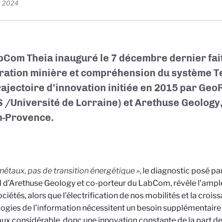
r 2024
bCom Theia inauguré le 7 décembre dernier fai
ration minière et compréhension du système Te
rajectoire d’innovation initiée en 2015 par Ge
 /Université de Lorraine) et Arethuse Geology
n-Provence.
métaux, pas de transition énergétique »
, le diagnostic posé p
 d’Arethuse Geology et co-porteur du LabCom, révèle l’ample
ociétés, alors que l’électrification de nos mobilités et la croi
ogies de l’information nécessitent un besoin supplémentaire
ux considérable, donc une innovation constante de la part de 