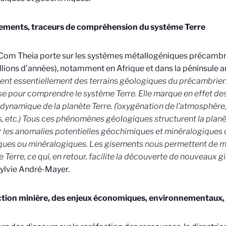
sements, traceurs de compréhension du système Terre
om Theia porte sur les systèmes métallogéniques précambri
lions d’années), notamment en Afrique et dans la péninsule a
nt essentiellement des terrains géologiques du précambrien
se pour comprendre le système Terre. Elle marque en effet de
 dynamique de la planète Terre. (’oxygénation de l’atmosphère
, etc.) Tous ces phénomènes géologiques structurent la planè
 les anomalies potentielles géochimiques et minéralogiques 
ques ou minéralogiques. Les gisements nous permettent de 
 Terre, ce qui, en retour, facilite la découverte de nouveaux g
ylvie André-Mayer.
action minière, des enjeux économiques, environnementaux,