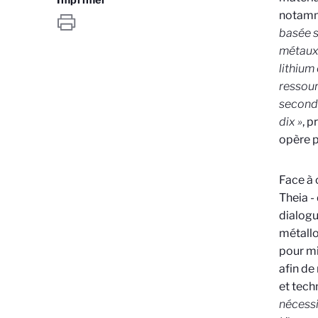
notamme
basée s
métau
lithium
ressour
seconda
dix »
, p
opère p
Face à 
Theia -
dialogu
métallo
pour mi
afin de
et tech
nécessi