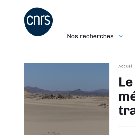
Aller
au
contenu
principal
Nos recherches
Navigation
principale
Fil
Accueil
d'Ari
Le
mé
tr