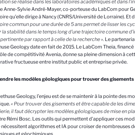
ation se réalise dans les laboratoires académiques et dans l’in
ue
Anne-Sylvie André-Mayer, co-porteuse du LabCom pour G
oire qu’elle dirige à Nancy (CNRS/Université de Lorraine). Et d
oire commun pour une durée de 5 ans permet de lisser les cy
r la stabilité dans le temps long d’une trajectoire commune d’
 pertinente par rapport à celle de la recherche ».
Le partenaria
huse Geology date en fait de 2015. Le LabCom Theia, financé
pôle de compétitivité Avenia, donne sa pleine dimension à cet
rative fructueuse entre institut public et entreprise privée.
ndre les modèles géologiques pour trouver des gisements
ethuse Geology, l’enjeu est de se maintenir à la pointe des 
ique.
«
Pour trouver des gisements et être capable de les dim
ierie, il faut décrypter les modèles géologiques de mise en pl
ère Rémi Bosc.
Les outils qui permettent d’appliquer ces modè
 nécessitent algorithmes et IA pour croiser de nombreuses 
siques et géochimiques.