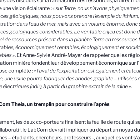
rs des discours sur la raréfaction des ressources, la directri
 une vision éclairante :
« sur Terre, nous n’avons physiqueme
ces géologiques, nous pouvons prendre l’exemple du lithium, p
ration dans l’eau de mer, mais avec un volume énorme, donc 
ces géologiques considérables. Le véritable enjeu est donc d
el de ressources présent dans la planète Terre en ressource
rables, économiquement rentables, écologiquement et socié
bles »
. Et
Anne-Sylvie André-Mayer
de rappeler que les régi
ration minière fondent leur développement économique sur l’i
osc complète :
« l’aval de l’exploitation est également créateu
, une usine pourra fabriquer des anodes graphite – utilisées d
 électriques (ndlr), à partir du graphite extrait de la mine ».
om Theia, un tremplin pour construire l’après
ement, les deux co-porteurs finalisent la feuille de route qui s
llaboratif, le LabCom devrait impliquer au départ un noyau du
es – étudiants, chercheurs, professeurs -, auxquelles vont s’a