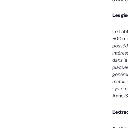
Les gi
Le LabC
500 mil
possède
intéres
dans la
plaques
générer
métalli
système
Anne-S
L’extr