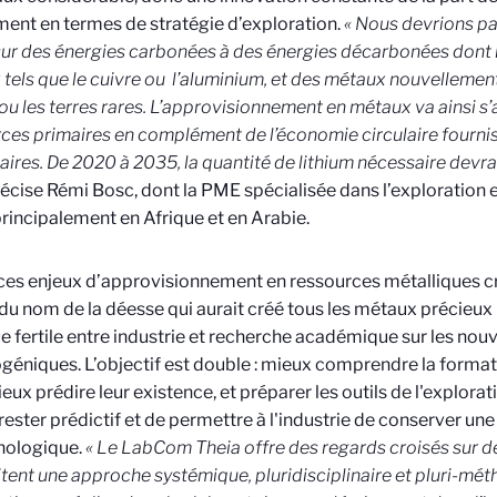
nt en termes de stratégie d’exploration.
« Nous devrions pas
ur des énergies carbonées à des énergies décarbonées dont l
x
tels que le cuivre ou l’aluminium, et des métaux nouvelleme
 ou les terres rares. L’approvisionnement en métaux va ainsi s’
ces primaires en complément de l’économie circulaire fourni
ires. De 2020 à 2035, la quantité de lithium nécessaire devrai
récise Rémi Bosc, dont la PME spécialisée dans l’exploration e
rincipalement en Afrique et en Arabie.
ces enjeux d’approvisionnement en ressources métalliques c
 du nom de la déesse qui aurait créé tous les métaux précieux
e fertile entre industrie et recherche académique sur les no
géniques. L’objectif est double : mieux comprendre la forma
eux prédire leur existence, et préparer les outils de l'explora
 rester prédictif et de permettre à l'industrie de conserver un
nologique.
« Le LabCom Theia offre des regards croisés sur de
tent une approche systémique, pluridisciplinaire et pluri-mé