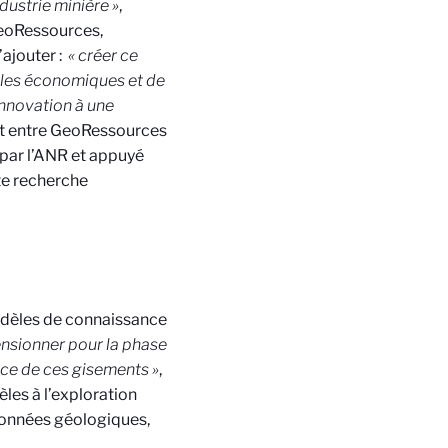
dustrie minière »
,
eoRessources,
’ajouter :
« créer ce
cles économiques et de
innovation à une
t entre GeoRessources
 par l’ANR et appuyé
te recherche
modèles de connaissance
ensionner pour la phase
ace de ces gisements »
,
les à l’exploration
données géologiques,