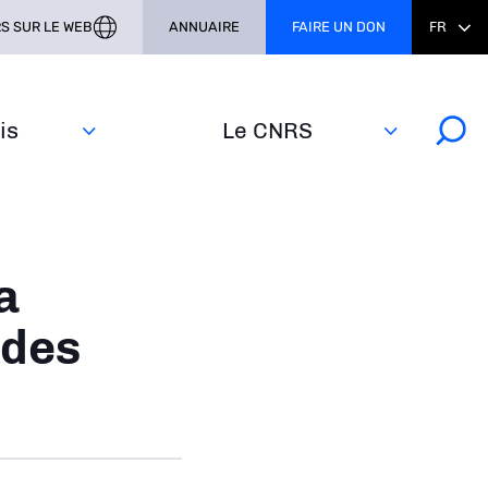
S SUR LE WEB
ANNUAIRE
FAIRE UN DON
FR
s‎
Le CNRS
a
 des