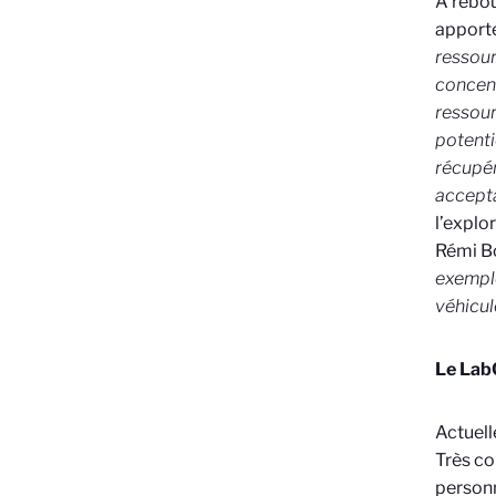
A rebou
apporte
ressour
concent
ressour
potenti
récupé
accepta
l’explo
Rémi B
exemple
véhicule
Le LabC
Actuell
Très co
personn