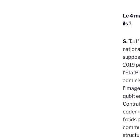
Le 4 ma
ils ?
S. T. :
L’
nationa
suppose
2019 pa
l’État
Pl
adminis
l’image
qubit e
Contrai
coder « 
froids 
communi
structu