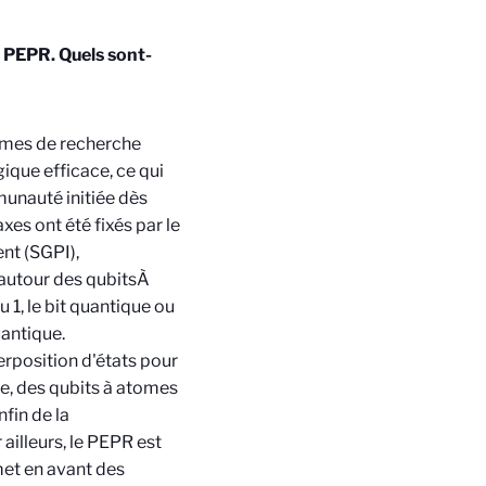
e PEPR. Quels sont-
ismes de recherche
ique efficace, ce qui
munauté initiée dès
xes ont été fixés par le
ent (SGPI),
 autour des qubits
À
 1, le bit quantique ou
uantique.
perposition d'états pour
que, des qubits à atomes
nfin de la
ailleurs, le PEPR est
met en avant des