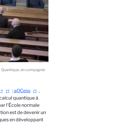
R Quantique, en compagnie
x+
:
aQCess
,
calcul quantique à
 par l'École normale
tion est de devenir un
iques en développant