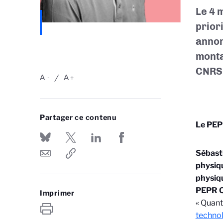
Le 4 
prior
annon
monta
CNRS
A
A
-
+
Partager ce contenu
Le PEPR
Sébasti
physiqu
physiqu
PEPR Q
Imprimer
« Quant
technol