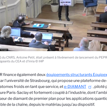
 du CNRS, Antoine Petit, était présent à l'événement de lancement du PEP
rigeants du CEA et d'Inria © IHP
R finance également deux
équipements structurants Equipe
par l'université de Strasbourg,
qui
propose une plateforme de 
atomes froids en tant que service, et
e-DIAMANT
, piloté
ure Paris-Saclay et fortement couplé à l’industrie, dont l’ambi
seur de diamant de premier plan pour les applications quant
ble de la chaîne, depuis le matériau jusqu’au dispositif.