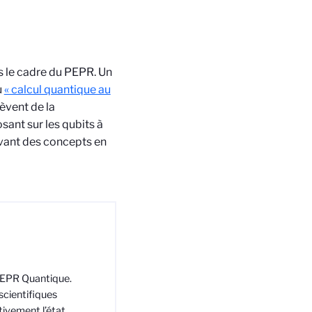
ns le cadre du PEPR. Un
u
« calcul quantique au
lèvent de la
sant sur les qubits à
evant des concepts en
 PEPR Quantique.
scientifiques
tivement l’état