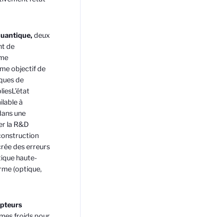
 quantique,
deux
nt de
rme
e objectif de
iques de
lies
L’état
ilable à
dans une
er la R&D
construction
crée des erreurs
tique haute-
orme (optique,
apteurs
omes froids pour