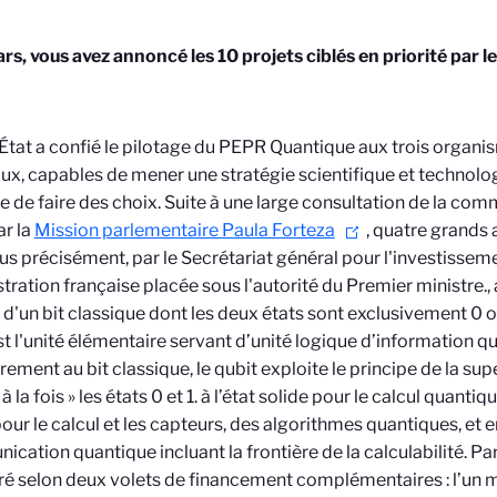
rs, vous avez annoncé les 10 projets ciblés en priorité par l
État a confié le pilotage du PEPR Quantique aux trois organ
ux, capables de mener une stratégie scientifique et technolog
 de faire des choix.
Suite à une large consultation de la com
r la
Mission parlementaire Paula Forteza
,
quatre grands a
us précisément, par le Secrétariat général pour l'investissem
tration française placée sous l'autorité du Premier ministre.
,
 d'un bit classique dont les deux états sont exclusivement 0 ou
st l'unité élémentaire servant d’unité logique d’information q
rement au bit classique, le qubit exploite le principe de la su
à la fois » les états 0 et 1.
à l’état solide pour le calcul quanti
pour le calcul et les capteurs, des algorithmes quantiques, et e
cation quantique incluant la frontière de la calculabilité. Par 
ré selon deux volets de financement complémentaires : l’un 