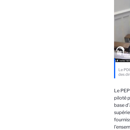
Le PDG
des di
Le PEP
piloté 
base d’
supérie
fournis
l’ensem