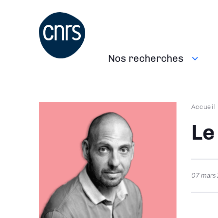
Aller
au
contenu
principal
Nos recherches
Navigation
principale
Fil
Accueil
d'Ari
Le
07 mars