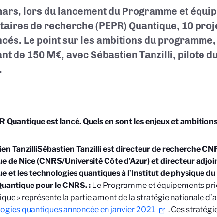
mars, lors du lancement du Programme et équi
itaires de recherche (PEPR) Quantique, 10 proje
cés. Le point sur les ambitions du programme,
nt de 150 M€, avec Sébastien Tanzilli, pilote d
.
 Quantique est lancé. Quels en sont les enjeux et ambitions
en Tanzilli
Sébastien Tanzilli est directeur de recherche CNRS
e de Nice (CNRS/Université Côte d'Azur) et directeur adjoin
e et les technologies quantiques à l’Institut de physique du 
uantique pour le CNRS.
:
Le Programme et équipements prio
ique » représente la partie amont de la stratégie nationale d’
ogies quantiques annoncée en janvier 2021
. Ces stratégi