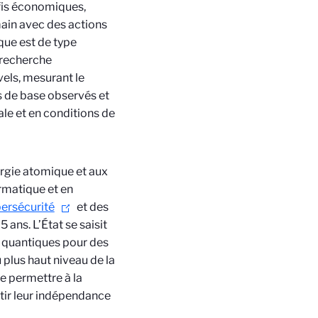
éfis économiques,
ain avec des actions
que est de type
a recherche
els, mesurant le
s de base observés et
ale et en conditions de
ergie atomique et aux
ormatique et en
ersécurité
et des
ans. L’État se saisit
 quantiques pour des
 plus haut niveau de la
de permettre à la
ntir leur indépendance