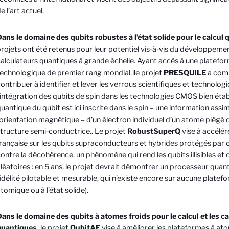
e l’art actuel.
ans le domaine des qubits robustes à l’état solide pour le calcul
rojets ont été retenus pour leur potentiel vis-à-vis du développeme
alculateurs quantiques à grande échelle. Ayant
accès à une platefo
echnologique de premier rang mondial,
l
e projet
PRESQUILE
a comm
ontribuer à identifier et lever les verrous scientifiques et technolog
’intégration des qubits de spin dans les technologies CMOS bien étab
uantique du qubit est ici inscrite dans le spin – une information assim
’orientation magnétique – d’un électron individuel d’un atome piégé 
tructure semi-conductrice.
. Le projet
RobustSuperQ
vise à accélér
rançaise sur les qubits supraconducteurs et hybrides protégés par 
ontre la décohérence, un phénomène qui rend les qubits illisibles et 
léatoires : en 5 ans, le projet devrait démontrer un processeur quan
idélité pilotable et mesurable, qui n’existe encore sur aucune platef
tomique ou à l’état solide).
ans le domaine des qubits à atomes froids pour le calcul et les c
quantiques,
le projet
QubitAF
vise à améliorer les plateformes à at