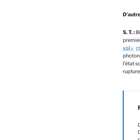
D’autre
S. T. :
Bi
premier
vol »
photoni
l’état 
rupture
D
D
r