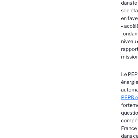
dans le
sociéta
en fave
« accél
fondame
niveau 
rapport
mission
Le PEPR
énergie
automat
PEPR e
fortem
questio
compéti
France 
dans ce