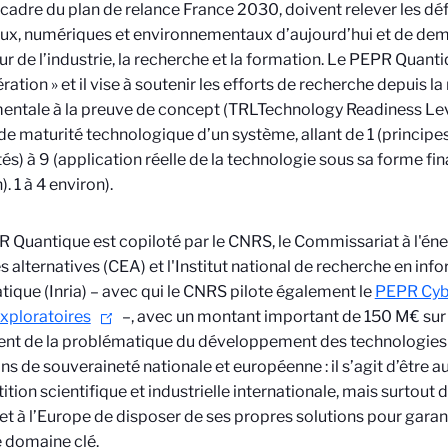
 cadre du plan de relance France 2030, doivent relever les d
ux, numériques et environnementaux d’aujourd’hui et de dem
ur de l’industrie, la recherche et la formation. Le PEPR Quanti
ération » et il vise à soutenir les efforts de recherche depuis l
ntale à la preuve de concept (TRL
Technology Readiness Lev
de maturité technologique d’un système, allant de 1 (principe
és) à 9 (application réelle de la technologie sous sa forme fin
).
1 à 4 environ).
 Quantique est copiloté par le CNRS, le Commissariat à l'én
s alternatives (CEA) et l'Institut national de recherche en inf
ique (Inria) – avec qui le CNRS pilote également le
PEPR Cyb
xploratoires
–, avec un montant important de 150 M€ sur 5 
ent de la problématique du développement des technologies
ns de souveraineté nationale et européenne : il s’agit d’être au
tion scientifique et industrielle internationale, mais surtout 
et à l’Europe de disposer de ses propres solutions pour gara
 domaine clé.