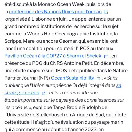
été discuté à la Monaco Ocean Week, puis lors de
la
conférence des Nations Unies pour l’océan
organisée à Lisbonne en juin. Un appel entendu par un
grand nombre d’institutions de recherche sur le sujet
comme la Woods Hole Oceanographic Institution, la
Scripps,
Mare,
ou encore Geomar, qui, ensemble, ont
lancé une
coalition pour soutenir l’IPOS au fameux
Pavillon Océan à la COP27 à Sharm el Sheick
, en
présence du PDG du CNRS Antoine Petit. En décembre,
une étude majeure sur l’IPOS a été publiée dans le Nature
Partner Journal (NPJ)
Ocean Sustainibility
. «
Sans
oublier que
l’Union européenne l’a déjà intégré dans
sa
stratégie Océan
et lui a commandé une
étude importante sur le paysage des connaissances sur
les océans.
», explique Tanya Brodie Rudolph de
l’Université de Stellenbosch en Afrique du Sud, qui pilote
cette étude. Il s’agit d’une évaluation du paysage marin
qui a commencé au début de l'année 2023, en