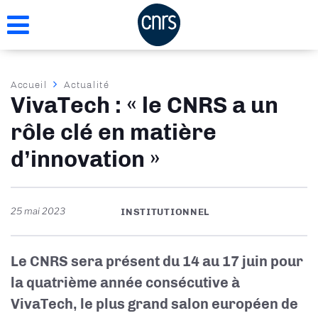
Aller
au
contenu
principal
Fil
Accueil
Actualité
VivaTech : « le CNRS a un
d'Ariane
rôle clé en matière
d’innovation »
25 mai 2023
INSTITUTIONNEL
Le CNRS sera présent du 14 au 17 juin pour
la quatrième année consécutive à
VivaTech, le plus grand salon européen de