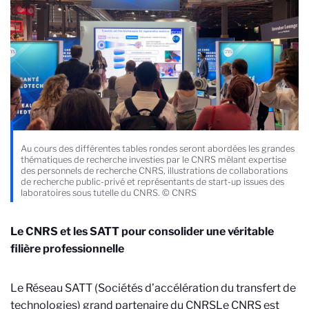
Au cours des différentes tables rondes seront abordées les grandes
thématiques de recherche investies par le CNRS mêlant expertise
des personnels de recherche CNRS, illustrations de collaborations
de recherche public-privé et représentants de start-up issues des
laboratoires sous tutelle du CNRS. © CNRS
Le CNRS et les SATT pour consolider une véritable
filière professionnelle
Le Réseau SATT (Sociétés d’accélération du transfert de
technologies) grand partenaire du CNRS
Le CNRS est