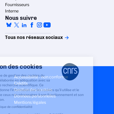
Fournisseurs
Interne
Nous suivre
Tous nos réseaux sociaux
Gestion des cookies
La politique de gestion des cookies du
Accessibilité - non conforme
CNRS est élaborée en adéquation avec sa
Crédits
mission de recherche scientifique. Ce
Gestion des cookies
site vous donne l’information sur les cookies qu’il utilise et le
contrôle de ceux non nécessaires à son fonctionnement et son
Données personnelles
amélioration.
Mentions légales
Lire la politique de confidentialité