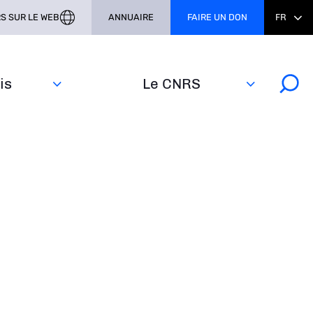
S SUR LE WEB
ANNUAIRE
FAIRE UN DON
FR
s‎
Le CNRS