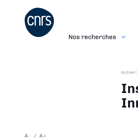
Aller
au
contenu
principal
Nos recherches
Navigation
principale
Fil
Accueil
d'Ari
In
In
A
A
-
+