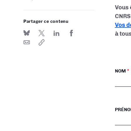
Vous 
CNRS 
Partager ce contenu
Vos d
à tou
NOM
PRÉN