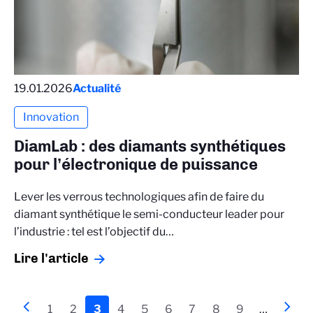
19.01.2026
Actualité
Innovation
DiamLab : des diamants synthétiques
pour l’électronique de puissance
Lever les verrous technologiques afin de faire du
diamant synthétique le semi-conducteur leader pour
l’industrie : tel est l’objectif du…
Lire l'article
Pagination
Page
‹‹
Page
1
Page
2
Page
3
Page
4
Page
5
Page
6
Page
7
Page
8
Page
9
…
Page
››