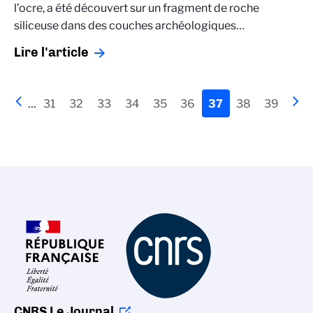
l’ocre, a été découvert sur un fragment de roche
siliceuse dans des couches archéologiques…
Lire l'article
Pagination
Page
‹‹
…
Page
31
Page
32
Page
33
Page
34
Page
35
Page
36
Page
37
Page
38
Page
39
Pag
››
précédente
actuelle
sui
CNRS Le Journal