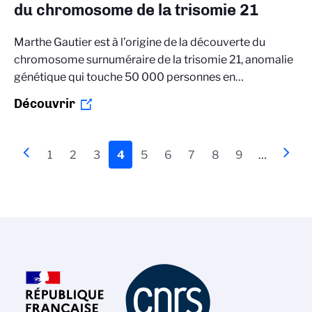
du chromosome de la trisomie 21
Marthe Gautier est à l’origine de la découverte du
chromosome surnuméraire de la trisomie 21, anomalie
génétique qui touche 50 000 personnes en…
Découvrir
Pagination
Page
‹‹
Page
1
Page
2
Page
3
Page
4
Page
5
Page
6
Page
7
Page
8
Page
9
…
Page
››
précédente
actuelle
suiva