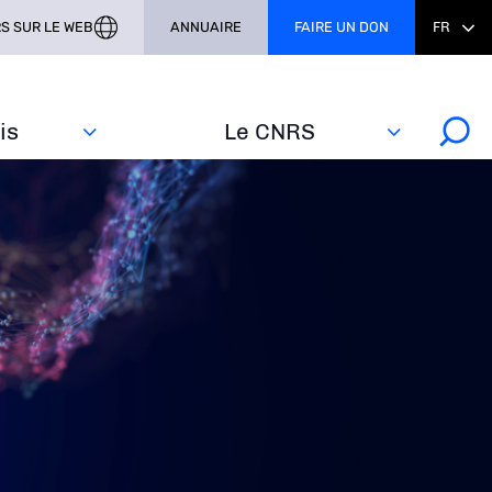
S SUR LE WEB
ANNUAIRE
FAIRE UN DON
FR
s‎
Le CNRS