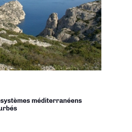
cosystèmes méditerranéens
turbés