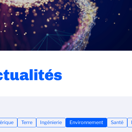
ctualités
rique
Terre
Ingénierie
Environnement
Santé