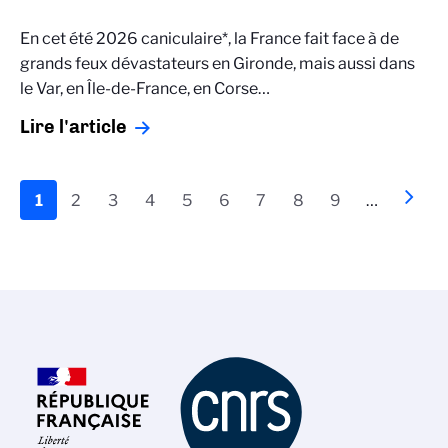
En cet été 2026 caniculaire*, la France fait face à de
grands feux dévastateurs en Gironde, mais aussi dans
le Var, en Île-de-France, en Corse…
Lire l'article
Pagination
Page
1
Page
2
Page
3
Page
4
Page
5
Page
6
Page
7
Page
8
Page
9
…
Page
››
actuelle
suiva